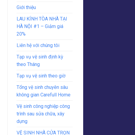
Giới thiệu
LAU KÍNH TÒA NHÀ TẠI
HÀ NỘI #1 – Giảm giá
20%
Liên hệ với chúng tôi
Tạp vụ vệ sinh định kỳ
theo Tháng
Tạp vụ vệ sinh theo giờ
Tổng vệ sinh chuyên sâu
không gian Carefull Home
Vệ sinh công nghiệp công
trình sau sửa chữa, xây
dựng
VỆ SINH NHÀ CỬA TRỌN