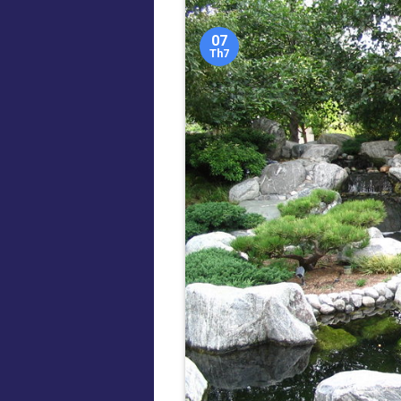
07
Th7