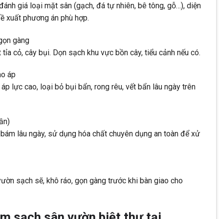
đánh giá loại mặt sân (gạch, đá tự nhiên, bê tông, gỗ…), diện
đề xuất phương án phù hợp.
 gọn gàng
 tỉa cỏ, cây bụi. Dọn sạch khu vực bồn cây, tiểu cảnh nếu có.
ao áp
 lực cao, loại bỏ bụi bẩn, rong rêu, vết bẩn lâu ngày trên
ần)
êu bám lâu ngày, sử dụng hóa chất chuyên dụng an toàn để xử
ờn sạch sẽ, khô ráo, gọn gàng trước khi bàn giao cho
àm sạch sân vườn biệt thự tại