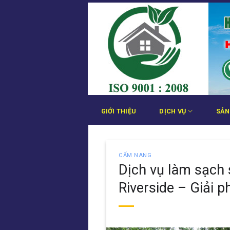
Bỏ
qua
nội
dung
GIỚI THIỆU
DỊCH VỤ
SẢN
CẨM NANG
Dịch vụ làm sạch
Riverside – Giải 