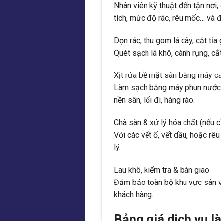
Nhân viên kỹ thuật đến tận nơi, 
tích, mức độ rác, rêu mốc… và 
Dọn rác, thu gom lá cây, cắt tỉa
Quét sạch lá khô, cành rụng, cắt
Xịt rửa bề mặt sân bằng máy c
Làm sạch bằng máy phun nước áp
nền sân, lối đi, hàng rào.
Chà sàn & xử lý hóa chất (nếu c
Với các vết ố, vết dầu, hoặc r
lý.
Lau khô, kiểm tra & bàn giao
Đảm bảo toàn bộ khu vực sân vư
khách hàng.
Bảng giá dịch vụ l