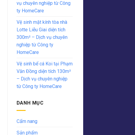
vụ chuyên nghiệp từ Công
ty HomeCare
Vệ sinh mặt kính tòa nhà
Lotte Liễu Giai diện tích
300m² – Dịch vụ chuyên
nghiệp từ Công ty
HomeCare
Vệ sinh bể cá Koi tại Phạm
Văn Đồng diện tích 130m²
– Dịch vụ chuyên nghiệp
từ Công ty HomeCare
DANH MỤC
Cẩm nang
Sản phẩm