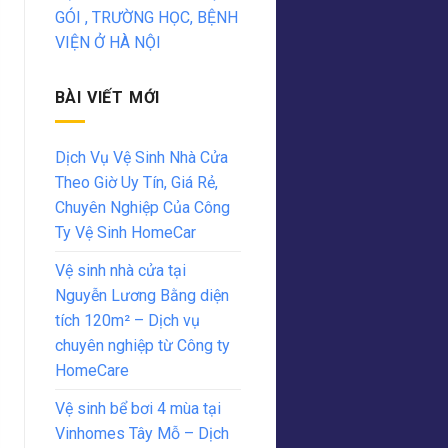
GÓI , TRƯỜNG HỌC, BỆNH
VIỆN Ở HÀ NỘI
BÀI VIẾT MỚI
Dịch Vụ Vệ Sinh Nhà Cửa
Theo Giờ Uy Tín, Giá Rẻ,
Chuyên Nghiệp Của Công
Ty Vệ Sinh HomeCar
Vệ sinh nhà cửa tại
Nguyễn Lương Bằng diện
tích 120m² – Dịch vụ
chuyên nghiệp từ Công ty
HomeCare
Vệ sinh bể bơi 4 mùa tại
Vinhomes Tây Mỗ – Dịch