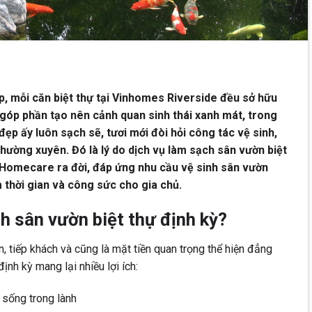
, mỗi căn biệt thự tại Vinhomes Riverside đều sở hữu
 góp phần tạo nên cảnh quan sinh thái xanh mát, trong
 đẹp ấy luôn sạch sẽ, tươi mới đòi hỏi công tác vệ sinh,
ường xuyên. Đó là lý do dịch vụ làm sạch sân vườn biệt
Homecare ra đời, đáp ứng nhu cầu vệ sinh sân vườn
 thời gian và công sức cho gia chủ.
h sân vườn biệt thự định kỳ?
n, tiếp khách và cũng là mặt tiền quan trọng thể hiện đẳng
ịnh kỳ mang lại nhiều lợi ích:
 sống trong lành