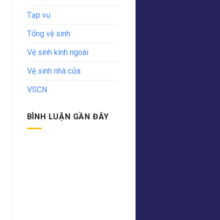
Tạp vụ
Tổng vệ sinh
Vệ sinh kính ngoài
Vệ sinh nhà cửa
VSCN
BÌNH LUẬN GẦN ĐÂY