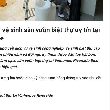
vệ sinh sân vườn biệt thự uy tín tại
de
ng cấp dịch vụ vệ sinh công nghiệp, vệ sinh biệt thự cao
ệm nhiều năm và đội ngũ kỹ thuật được đào tạo bài bản,
làm sạch sân vườn biệt thự tại Vinhomes Riverside theo
à hiệu quả.
 từng lần hoặc định kỳ hàng tuần, hàng tháng tùy vào nhu cầu
iệt thự tại Vinhomes Riverside