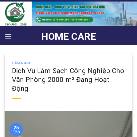
Bỏ
qua
nội
dung
HOME CARE
CẨM NANG
Dịch Vụ Làm Sạch Công Nghiệp Cho
Văn Phòng 2000 m² Đang Hoạt
Động
25
Th8