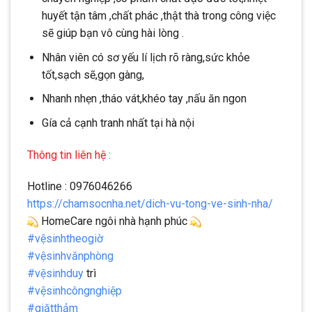
huyết tận tâm ,chất phác ,thật thà trong công việc
sẽ giúp bạn vô cùng hài lòng .
Nhân viên có sơ yếu lí lịch rõ ràng,sức khỏe
tốt,sạch sẽ,gọn gàng,
Nhanh nhẹn ,tháo vát,khéo tay ,nấu ăn ngon
Gía cả cạnh tranh nhất tại hà nội
Thông tin liên hệ :
Hotline : 0976046266
https://chamsocnha.net/dich-vu-tong-ve-sinh-nha/
HomeCare ngôi nhà hạnh phúc
#vệsinhtheogiờ
#vệsinhvănphòng
#vệsinhduy
trì
#vệsinhcôngnghiệp
#giặtthảm