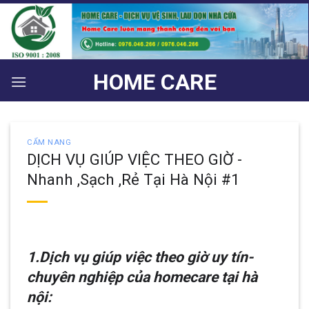
Bỏ
qua
nội
dung
HOME CARE
CẨM NANG
DỊCH VỤ GIÚP VIỆC THEO GIỜ -
Nhanh ,Sạch ,Rẻ Tại Hà Nội #1
1.Dịch vụ giúp việc theo giờ uy tín-
chuyên nghiệp của homecare tại hà
nội: