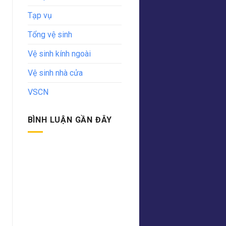
Tạp vụ
Tổng vệ sinh
Vệ sinh kính ngoài
Vệ sinh nhà cửa
VSCN
BÌNH LUẬN GẦN ĐÂY