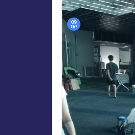
09
Th7