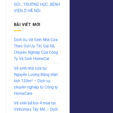
GÓI , TRƯỜNG HỌC, BỆNH
VIỆN Ở HÀ NỘI
BÀI VIẾT MỚI
Dịch Vụ Vệ Sinh Nhà Cửa
Theo Giờ Uy Tín, Giá Rẻ,
Chuyên Nghiệp Của Công
Ty Vệ Sinh HomeCar
Vệ sinh nhà cửa tại
Nguyễn Lương Bằng diện
tích 120m² – Dịch vụ
chuyên nghiệp từ Công ty
HomeCare
Vệ sinh bể bơi 4 mùa tại
Vinhomes Tây Mỗ – Dịch