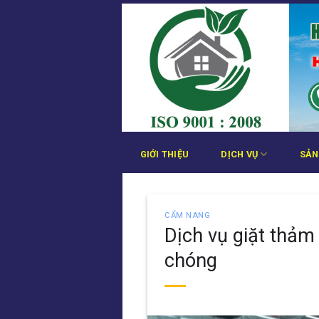
Bỏ
qua
nội
dung
GIỚI THIỆU
DỊCH VỤ
SẢN
CẨM NANG
Dịch vụ giặt thảm
chóng