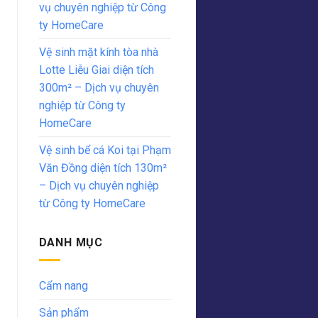
vụ chuyên nghiệp từ Công
ty HomeCare
Vệ sinh mặt kính tòa nhà
Lotte Liễu Giai diện tích
300m² – Dịch vụ chuyên
nghiệp từ Công ty
HomeCare
Vệ sinh bể cá Koi tại Phạm
Văn Đồng diện tích 130m²
– Dịch vụ chuyên nghiệp
từ Công ty HomeCare
DANH MỤC
Cẩm nang
Sản phẩm