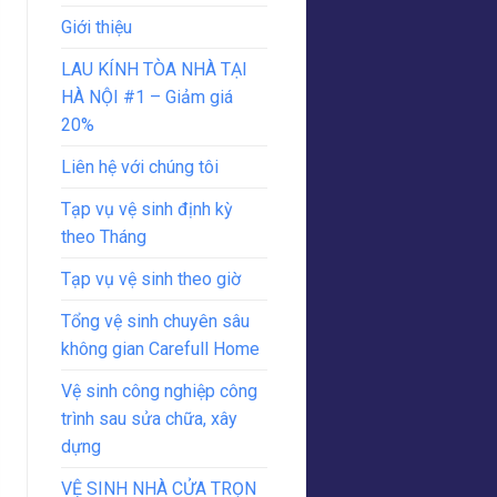
Giới thiệu
LAU KÍNH TÒA NHÀ TẠI
HÀ NỘI #1 – Giảm giá
20%
Liên hệ với chúng tôi
Tạp vụ vệ sinh định kỳ
theo Tháng
Tạp vụ vệ sinh theo giờ
Tổng vệ sinh chuyên sâu
không gian Carefull Home
Vệ sinh công nghiệp công
trình sau sửa chữa, xây
dựng
VỆ SINH NHÀ CỬA TRỌN