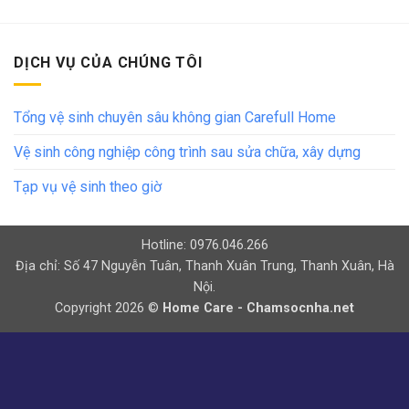
DỊCH VỤ CỦA CHÚNG TÔI
Tổng vệ sinh chuyên sâu không gian Carefull Home
Vệ sinh công nghiệp công trình sau sửa chữa, xây dựng
Tạp vụ vệ sinh theo giờ
Hotline: 0976.046.266
Địa chỉ: Số 47 Nguyễn Tuân, Thanh Xuân Trung, Thanh Xuân, Hà
Nội.
Copyright 2026 ©
Home Care - Chamsocnha.net