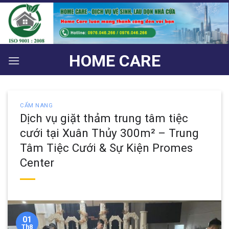
Bỏ
qua
nội
dung
HOME CARE
CẨM NANG
Dịch vụ giặt thảm trung tâm tiệc
cưới tại Xuân Thủy 300m² – Trung
Tâm Tiệc Cưới & Sự Kiện Promes
Center
01
Th8