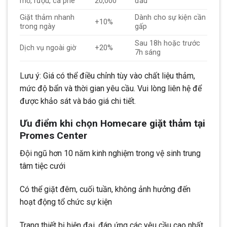
mỡ, rượu, cà phê
20,000
đầu
Giặt thảm nhanh
Dành cho sự kiện cần
+10%
trong ngày
gấp
Sau 18h hoặc trước
Dịch vụ ngoài giờ
+20%
7h sáng
Lưu ý: Giá có thể điều chỉnh tùy vào chất liệu thảm,
mức độ bẩn và thời gian yêu cầu. Vui lòng liên hệ để
được khảo sát và báo giá chi tiết.
Ưu điểm khi chọn Homecare giặt thảm tại
Promes Center
Đội ngũ hơn 10 năm kinh nghiệm trong vệ sinh trung
tâm tiệc cưới
Có thể giặt đêm, cuối tuần, không ảnh hưởng đến
hoạt động tổ chức sự kiện
Trang thiết bị hiện đại, đáp ứng các yêu cầu cao nhất