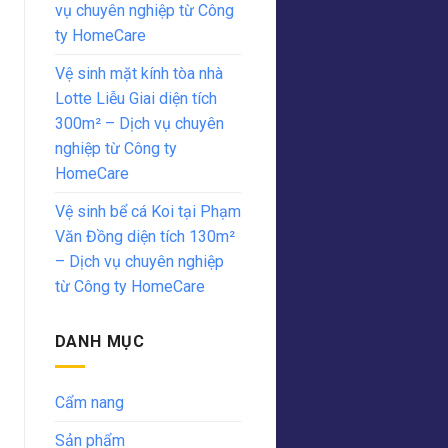
vụ chuyên nghiệp từ Công
ty HomeCare
Vệ sinh mặt kính tòa nhà
Lotte Liễu Giai diện tích
300m² – Dịch vụ chuyên
nghiệp từ Công ty
HomeCare
Vệ sinh bể cá Koi tại Phạm
Văn Đồng diện tích 130m²
– Dịch vụ chuyên nghiệp
từ Công ty HomeCare
DANH MỤC
Cẩm nang
Sản phẩm