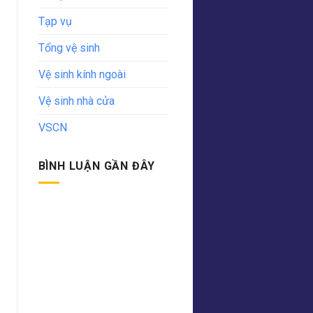
Tạp vụ
Tổng vệ sinh
Vệ sinh kính ngoài
Vệ sinh nhà cửa
VSCN
BÌNH LUẬN GẦN ĐÂY