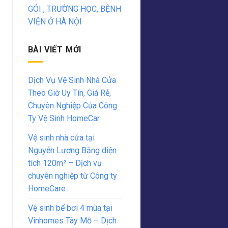
GÓI , TRƯỜNG HỌC, BỆNH
VIỆN Ở HÀ NỘI
BÀI VIẾT MỚI
Dịch Vụ Vệ Sinh Nhà Cửa
Theo Giờ Uy Tín, Giá Rẻ,
Chuyên Nghiệp Của Công
Ty Vệ Sinh HomeCar
Vệ sinh nhà cửa tại
Nguyễn Lương Bằng diện
tích 120m² – Dịch vụ
chuyên nghiệp từ Công ty
HomeCare
Vệ sinh bể bơi 4 mùa tại
Vinhomes Tây Mỗ – Dịch