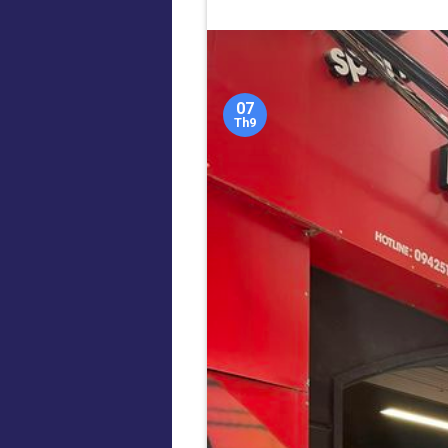
07
Th9