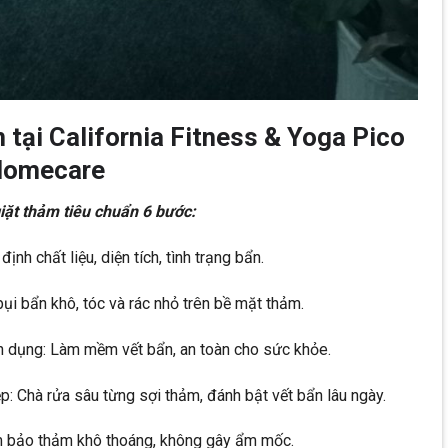
m tại California Fitness & Yoga Pico
Homecare
iặt thảm tiêu chuẩn 6 bước:
ịnh chất liệu, diện tích, tình trạng bẩn.
bụi bẩn khô, tóc và rác nhỏ trên bề mặt thảm.
n dụng: Làm mềm vết bẩn, an toàn cho sức khỏe.
: Chà rửa sâu từng sợi thảm, đánh bật vết bẩn lâu ngày.
m bảo thảm khô thoáng, không gây ẩm mốc.