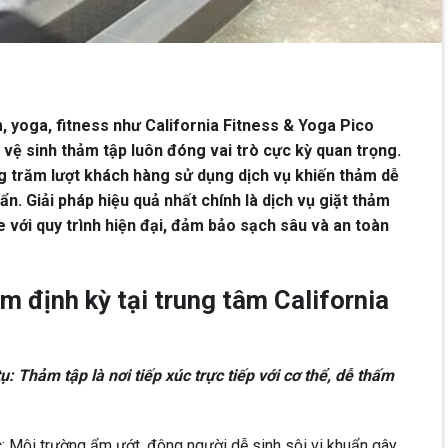
 yoga, fitness như California Fitness & Yoga Pico
 vệ sinh thảm tập luôn đóng vai trò cực kỳ quan trọng.
g trăm lượt khách hàng sử dụng dịch vụ khiến thảm dễ
ẩn. Giải pháp hiệu quả nhất chính là dịch vụ giặt thảm
với quy trình hiện đại, đảm bảo sạch sâu và an toàn
ảm định kỳ tại trung tâm California
ụ: Thảm tập là nơi tiếp xúc trực tiếp với cơ thể, dễ thấm
 Môi trường ẩm ướt, đông người dễ sinh sôi vi khuẩn gây