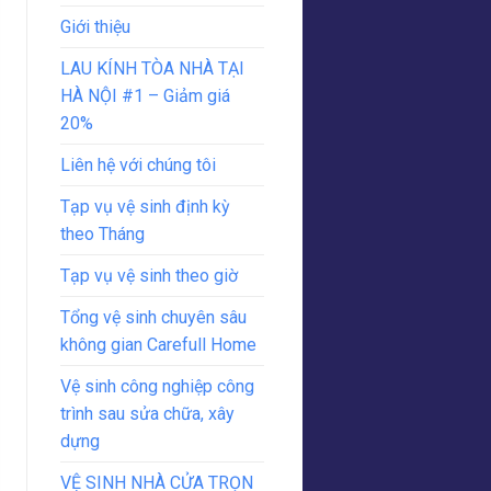
Giới thiệu
LAU KÍNH TÒA NHÀ TẠI
HÀ NỘI #1 – Giảm giá
20%
Liên hệ với chúng tôi
Tạp vụ vệ sinh định kỳ
theo Tháng
Tạp vụ vệ sinh theo giờ
Tổng vệ sinh chuyên sâu
không gian Carefull Home
Vệ sinh công nghiệp công
trình sau sửa chữa, xây
dựng
VỆ SINH NHÀ CỬA TRỌN