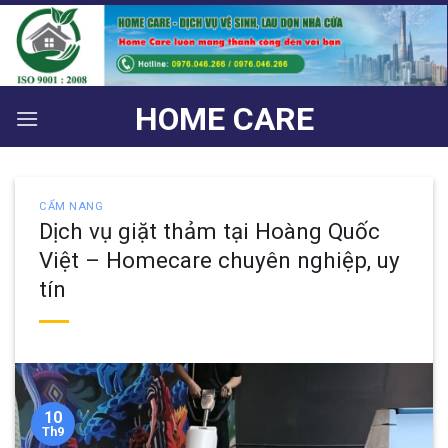
Bỏ
qua
nội
dung
HOME CARE
CẨM NANG
Dịch vụ giặt thảm tại Hoàng Quốc
Việt – Homecare chuyên nghiệp, uy
tín
10
Th9