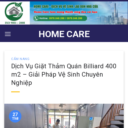
Bỏ
qua
nội
dung
HOME CARE
CẨM NANG
Dịch Vụ Giặt Thảm Quán Billiard 400
m2 – Giải Pháp Vệ Sinh Chuyên
Nghiệp
27
Th8