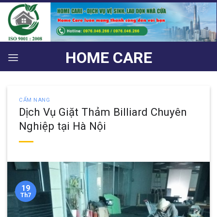
Bỏ
qua
nội
dung
HOME CARE
CẨM NANG
Dịch Vụ Giặt Thảm Billiard Chuyên
Nghiệp tại Hà Nội
19
Th7