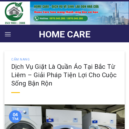
Bỏ
qua
nội
dung
HOME CARE
CẨM NANG
Dịch Vụ Giặt Là Quần Áo Tại Bắc Từ
Liêm – Giải Pháp Tiện Lợi Cho Cuộc
Sống Bận Rộn
04
Th4