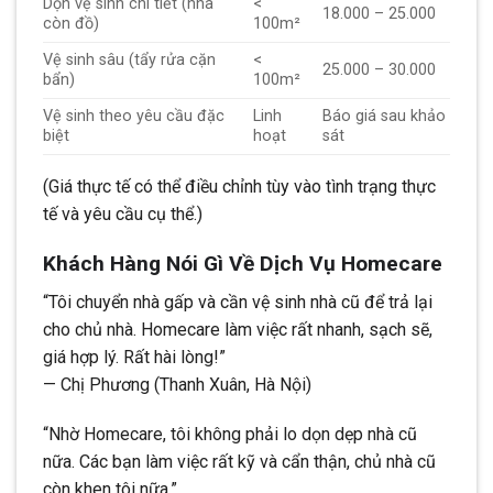
Dọn vệ sinh chi tiết (nhà
<
18.000 – 25.000
còn đồ)
100m²
Vệ sinh sâu (tẩy rửa cặn
<
25.000 – 30.000
bẩn)
100m²
Vệ sinh theo yêu cầu đặc
Linh
Báo giá sau khảo
biệt
hoạt
sát
(Giá thực tế có thể điều chỉnh tùy vào tình trạng thực
tế và yêu cầu cụ thể.)
Khách Hàng Nói Gì Về Dịch Vụ Homecare
“Tôi chuyển nhà gấp và cần vệ sinh nhà cũ để trả lại
cho chủ nhà. Homecare làm việc rất nhanh, sạch sẽ,
giá hợp lý. Rất hài lòng!”
— Chị Phương (Thanh Xuân, Hà Nội)
“Nhờ Homecare, tôi không phải lo dọn dẹp nhà cũ
nữa. Các bạn làm việc rất kỹ và cẩn thận, chủ nhà cũ
còn khen tôi nữa.”