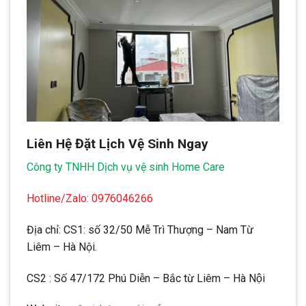
Liên Hệ Đặt Lịch Vệ Sinh Ngay
Công ty TNHH Dịch vụ vệ sinh Home Care
Hotline/Zalo: 0976046266
Địa chỉ: CS1: số 32/50 Mễ Trì Thượng – Nam Từ
Liêm – Hà Nội.
CS2 : Số 47/172 Phú Diễn – Bắc từ Liêm – Hà Nội