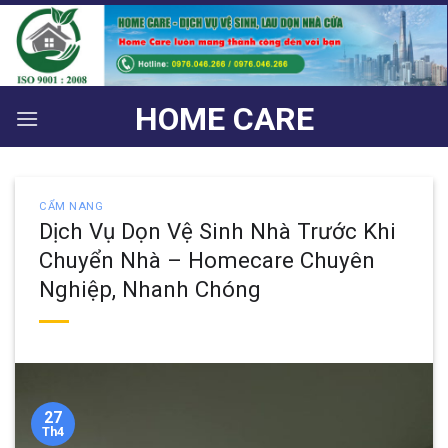
Bỏ
qua
nội
dung
HOME CARE
CẨM NANG
Dịch Vụ Dọn Vệ Sinh Nhà Trước Khi
Chuyển Nhà – Homecare Chuyên
Nghiệp, Nhanh Chóng
27
Th4