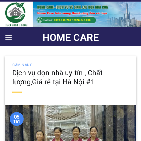
Bỏ
qua
nội
dung
HOME CARE
CẨM NANG
Dịch vụ dọn nhà uy tín , Chất
lượng,Giá rẻ tại Hà Nội #1
05
Th1