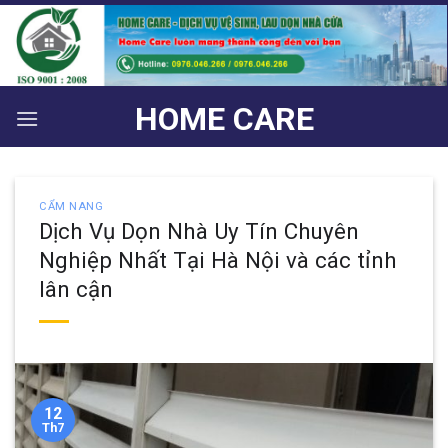
Bỏ
qua
nội
dung
HOME CARE
CẨM NANG
Dịch Vụ Dọn Nhà Uy Tín Chuyên
Nghiệp Nhất Tại Hà Nội và các tỉnh
lân cận
12
Th7