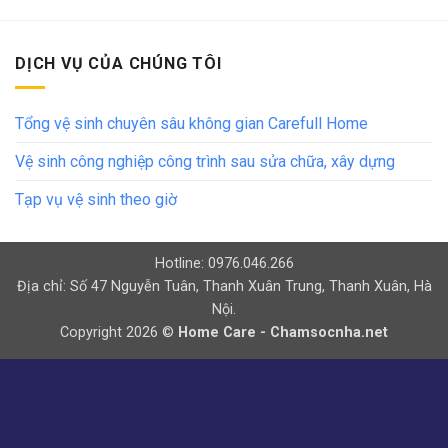
DỊCH VỤ CỦA CHÚNG TÔI
Tổng vệ sinh chuyên sâu không gian Carefull Home
Vệ sinh công nghiệp công trình sau sửa chữa, xây dựng
Tạp vụ vệ sinh theo giờ
Hotline: 0976.046.266
Địa chỉ: Số 47 Nguyễn Tuân, Thanh Xuân Trung, Thanh Xuân, Hà
Nội.
Copyright 2026 ©
Home Care - Chamsocnha.net