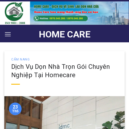
Bỏ
qua
nội
dung
HOME CARE
CẨM NANG
Dịch Vụ Dọn Nhà Trọn Gói Chuyên
Nghiệp Tại Homecare
23
Th5