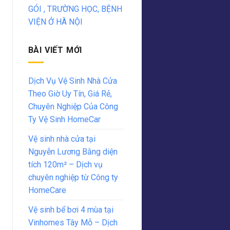
GÓI , TRƯỜNG HỌC, BỆNH
VIỆN Ở HÀ NỘI
BÀI VIẾT MỚI
Dịch Vụ Vệ Sinh Nhà Cửa
Theo Giờ Uy Tín, Giá Rẻ,
Chuyên Nghiệp Của Công
Ty Vệ Sinh HomeCar
Vệ sinh nhà cửa tại
Nguyễn Lương Bằng diện
tích 120m² – Dịch vụ
chuyên nghiệp từ Công ty
HomeCare
Vệ sinh bể bơi 4 mùa tại
Vinhomes Tây Mỗ – Dịch