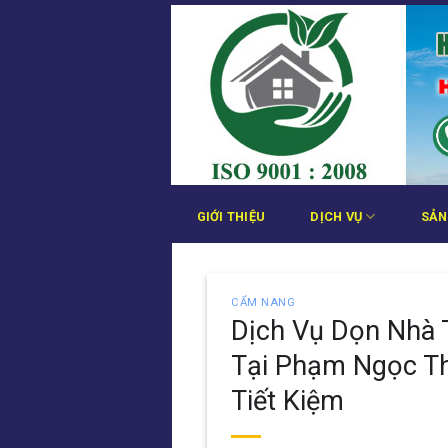
Bỏ
qua
nội
dung
GIỚI THIỆU
DỊCH VỤ
SẢN
CẨM NANG
Dịch Vụ Dọn Nhà 
Tại Phạm Ngọc T
Tiết Kiệm