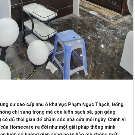
chung cư cao cấp như ở khu vực Phạm Ngọc Thạch, Đống
hông chỉ sang trọng mà còn luôn sạch sẽ, gọn gàng.
g có đủ thời gian để chăm sóc nhà cửa mỗi ngày. Chính vì
ờ của Homecare ra đời như một giải pháp thông minh
n rộn luôn có không gian sống hoàn hảo mà không mất