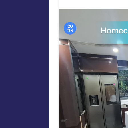
20
Th6