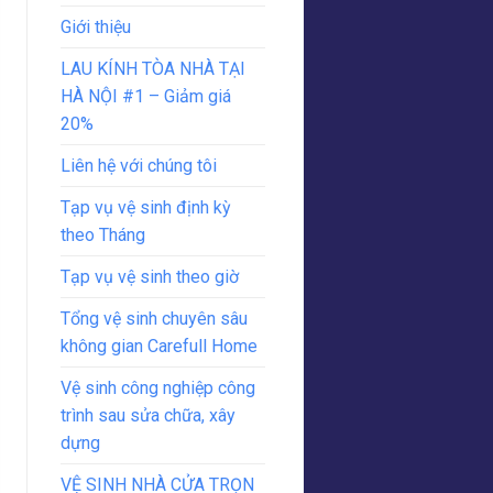
Giới thiệu
LAU KÍNH TÒA NHÀ TẠI
HÀ NỘI #1 – Giảm giá
20%
Liên hệ với chúng tôi
Tạp vụ vệ sinh định kỳ
theo Tháng
Tạp vụ vệ sinh theo giờ
Tổng vệ sinh chuyên sâu
không gian Carefull Home
Vệ sinh công nghiệp công
trình sau sửa chữa, xây
dựng
VỆ SINH NHÀ CỬA TRỌN