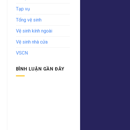
Tạp vụ
Tổng vệ sinh
Vệ sinh kính ngoài
Vệ sinh nhà cửa
VSCN
BÌNH LUẬN GẦN ĐÂY