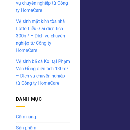
vụ chuyên nghiệp từ Công
ty HomeCare
Vệ sinh mặt kính tòa nhà
Lotte Liễu Giai diện tích
300m² – Dịch vụ chuyên
nghiệp từ Công ty
HomeCare
Vệ sinh bể cá Koi tại Phạm
Văn Đồng diện tích 130m²
– Dịch vụ chuyên nghiệp
từ Công ty HomeCare
DANH MỤC
Cẩm nang
Sản phẩm