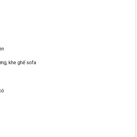
èn
ờng, khe ghế sofa
có