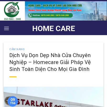
Bỏ
qua
nội
dung
HOME CARE
CẨM NANG
Dịch Vụ Dọn Dẹp Nhà Cửa Chuyên
Nghiệp – Homecare Giải Pháp Vệ
Sinh Toàn Diện Cho Mọi Gia Đình
09
Th6