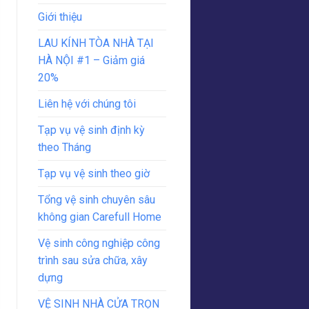
Giới thiệu
LAU KÍNH TÒA NHÀ TẠI
HÀ NỘI #1 – Giảm giá
20%
Liên hệ với chúng tôi
Tạp vụ vệ sinh định kỳ
theo Tháng
Tạp vụ vệ sinh theo giờ
Tổng vệ sinh chuyên sâu
không gian Carefull Home
Vệ sinh công nghiệp công
trình sau sửa chữa, xây
dựng
VỆ SINH NHÀ CỬA TRỌN