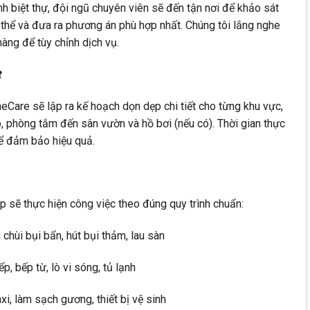
nh biệt thự, đội ngũ chuyên viên sẽ đến tận nơi để khảo sát
 thể và đưa ra phương án phù hợp nhất. Chúng tôi lắng nghe
àng để tùy chỉnh dịch vụ.
t
eCare sẽ lập ra kế hoạch dọn dẹp chi tiết cho từng khu vực,
, phòng tắm đến sân vườn và hồ bơi (nếu có). Thời gian thực
để đảm bảo hiệu quả.
p sẽ thực hiện công việc theo đúng quy trình chuẩn:
 chùi bụi bẩn, hút bụi thảm, lau sàn
, bếp từ, lò vi sóng, tủ lạnh
i, làm sạch gương, thiết bị vệ sinh