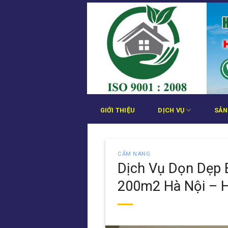
Bỏ
qua
nội
dung
GIỚI THIỆU
DỊCH VỤ
SẢN
CẨM NANG
Dịch Vụ Dọn Dẹp 
200m2 Hà Nội – 