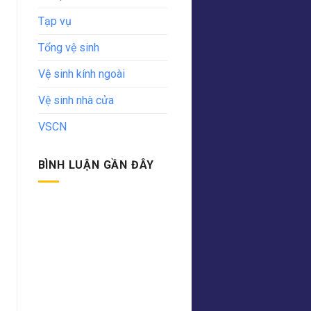
Tạp vụ
Tổng vệ sinh
Vệ sinh kính ngoài
Vệ sinh nhà cửa
VSCN
BÌNH LUẬN GẦN ĐÂY