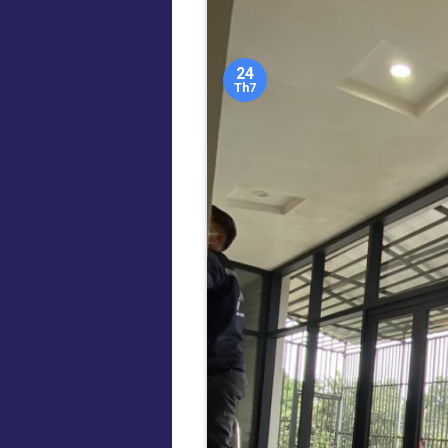
24
Th7