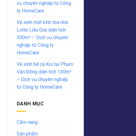
vụ chuyên nghiệp từ Công
ty HomeCare
Vệ sinh mặt kính tòa nhà
Lotte Liễu Giai diện tích
300m² – Dịch vụ chuyên
nghiệp từ Công ty
HomeCare
Vệ sinh bể cá Koi tại Phạm
Văn Đồng diện tích 130m²
– Dịch vụ chuyên nghiệp
từ Công ty HomeCare
DANH MỤC
Cẩm nang
Sản phẩm