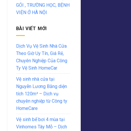
GÓI , TRƯỜNG HỌC, BỆNH
VIỆN Ở HÀ NỘI
BÀI VIẾT MỚI
Dịch Vụ Vệ Sinh Nhà Cửa
Theo Giờ Uy Tín, Giá Rẻ,
Chuyên Nghiệp Của Công
Ty Vệ Sinh HomeCar
Vệ sinh nhà cửa tại
Nguyễn Lương Bằng diện
tích 120m² – Dịch vụ
chuyên nghiệp từ Công ty
HomeCare
Vệ sinh bể bơi 4 mùa tại
Vinhomes Tây Mỗ – Dịch