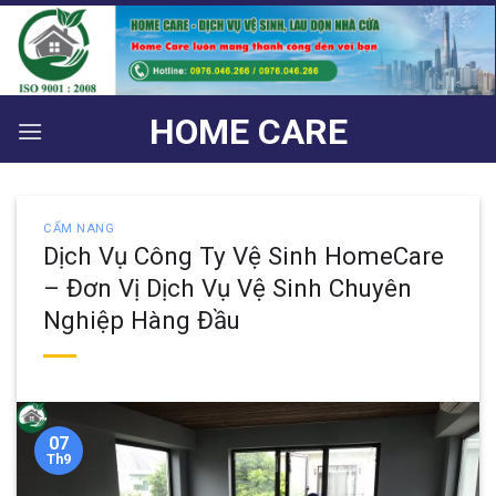
Bỏ
qua
nội
dung
HOME CARE
CẨM NANG
Dịch Vụ Công Ty Vệ Sinh HomeCare
– Đơn Vị Dịch Vụ Vệ Sinh Chuyên
Nghiệp Hàng Đầu
07
Th9