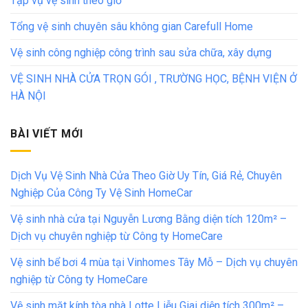
Tạp vụ vệ sinh theo giờ
Tổng vệ sinh chuyên sâu không gian Carefull Home
Vệ sinh công nghiệp công trình sau sửa chữa, xây dựng
VỆ SINH NHÀ CỬA TRỌN GÓI , TRƯỜNG HỌC, BỆNH VIỆN Ở
HÀ NỘI
BÀI VIẾT MỚI
Dịch Vụ Vệ Sinh Nhà Cửa Theo Giờ Uy Tín, Giá Rẻ, Chuyên
Nghiệp Của Công Ty Vệ Sinh HomeCar
Vệ sinh nhà cửa tại Nguyễn Lương Bằng diện tích 120m² –
Dịch vụ chuyên nghiệp từ Công ty HomeCare
Vệ sinh bể bơi 4 mùa tại Vinhomes Tây Mỗ – Dịch vụ chuyên
nghiệp từ Công ty HomeCare
Vệ sinh mặt kính tòa nhà Lotte Liễu Giai diện tích 300m² –