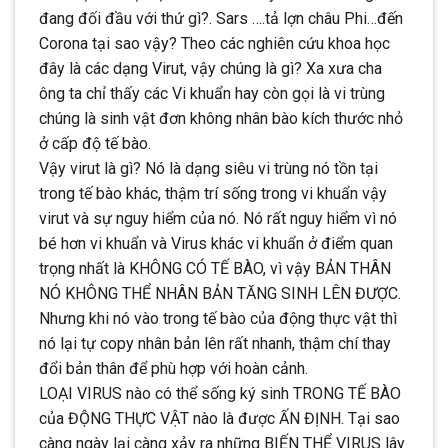
đang đối đầu với thứ gì?. Sars ….tả lợn châu Phi…đến
Corona tại sao vậy? Theo các nghiên cứu khoa học
đây là các dạng Virut, vậy chúng là gì? Xa xưa cha
ông ta chỉ thấy các Vi khuẩn hay còn gọi là vi trùng
chúng là sinh vật đơn không nhân bào kích thước nhỏ
ở cấp độ tế bào.
Vậy virut là gì? Nó là dạng siêu vi trùng nó tồn tại
trong tế bào khác, thậm trí sống trong vi khuẩn vậy
virut và sự n
guy hiểm của nó. Nó rất nguy hiểm vì nó
bé hơn vi khuẩn và Virus khác vi khuẩn ở điểm quan
trọng nhất là KHÔNG CÓ TẾ BÀO, vì vậy BẢN THÂN
NÓ KHÔNG THỂ NHÂN BẢN TĂNG SINH LÊN ĐƯỢC.
Nhưng khi nó vào trong tế bào của động thực vật thì
nó lại tự copy nhân bản lên rất nhanh, thậm chí thay
đổi bản thân để phù hợp với hoàn cảnh.
LOẠI VIRUS nào có thể sống ký sinh TRONG TẾ BÀO
của ĐỘNG THỰC VẬT nào là được ẤN ĐỊNH. Tại sao
càng ngày lại càng xảy ra những BIẾN THỂ VIRUS lây