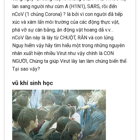
lan sang người như cúm A (H1N1), SARS, rồi đến
nCoV (1 chủng Corona) ? là bởi vì con người đã tiếp
xúc và xâm lấn môi trường của các động thực vật,
phá vỡ sự cân bằng, ăn động vật hoang dã v.v…
nCoV lần này là lây từ CHUỘT, RẮN và con lửng.
Nguy hiểm vậy hãy tìm hiểu một trong những nguyên
nhân xuất hiện nhiều Virut như vậy chính là CON
NGƯỜI, Chúng ta giúp Virut lây lan làm chúng biến thể.
Tại sao vậy?
vũ khí sinh học