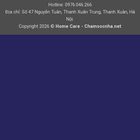
Hotline: 0976.046.266
Địa chỉ: Số 47 Nguyễn Tuân, Thanh Xuân Trung, Thanh Xuân, Hà
Nội.
Copyright 2026 ©
Home Care - Chamsocnha.net