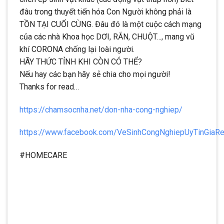
đâu trong thuyết tiến hóa Con Người không phải là
TỒN TẠI CUỐI CÙNG. Đâu đó là một cuộc cách mạng
của các nhà Khoa học DƠI, RẮN, CHUỘT…, mang vũ
khí CORONA chống lại loài người.
HÃY THỨC TỈNH KHI CÒN CÓ THỂ?
Nếu hay các bạn hãy sẻ chia cho mọi người!
Thanks for read…
https://chamsocnha.net/don-nha-cong-nghiep/
https://www.facebook.com/VeSinhCongNghiepUyTinGiaR
#HOMECARE