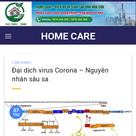
Bỏ
qua
nội
dung
HOME CARE
CẨM NANG
Đại dịch virus Corona – Nguyên
nhân sâu sa
07
Th2