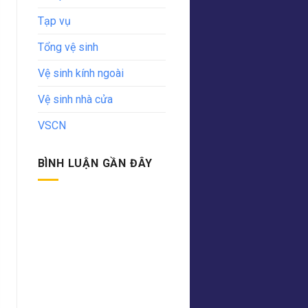
Tạp vụ
Tổng vệ sinh
Vệ sinh kính ngoài
Vệ sinh nhà cửa
VSCN
BÌNH LUẬN GẦN ĐÂY