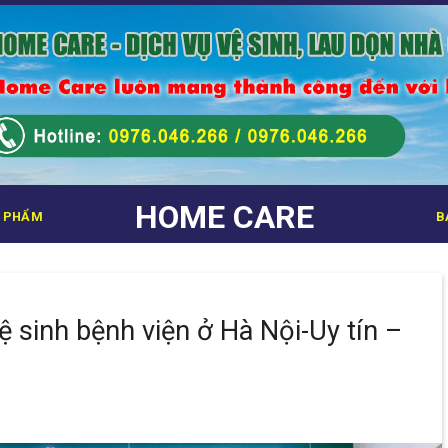
HOME CARE
 PHẨM
B
ệ sinh bệnh viện ở Hà Nội-Uy tín –