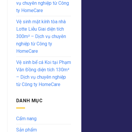
vụ chuyên nghiệp từ Công
ty HomeCare
Vệ sinh mặt kính tòa nhà
Lotte Liễu Giai diện tích
300m² – Dịch vụ chuyên
nghiệp từ Công ty
HomeCare
Vệ sinh bể cá Koi tại Phạm
Văn Đồng diện tích 130m²
– Dịch vụ chuyên nghiệp
từ Công ty HomeCare
DANH MỤC
Cẩm nang
Sản phẩm