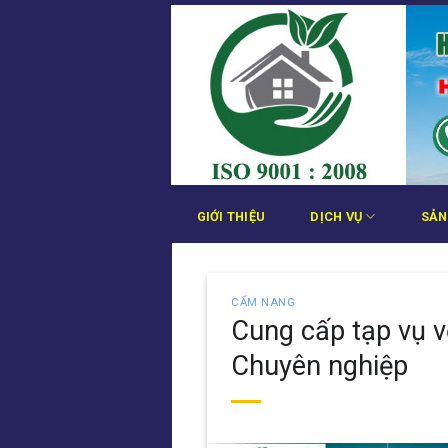
Bỏ
qua
nội
dung
GIỚI THIỆU
DỊCH VỤ
SẢN
CẨM NANG
Cung cấp tạp vụ v
Chuyên nghiệp