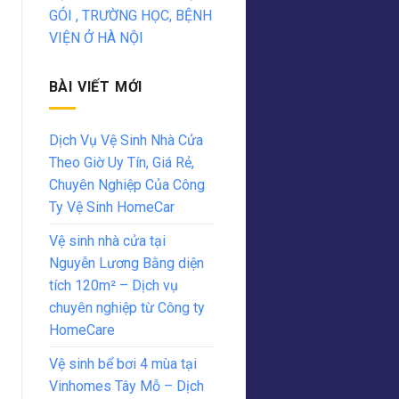
GÓI , TRƯỜNG HỌC, BỆNH
VIỆN Ở HÀ NỘI
BÀI VIẾT MỚI
Dịch Vụ Vệ Sinh Nhà Cửa
Theo Giờ Uy Tín, Giá Rẻ,
Chuyên Nghiệp Của Công
Ty Vệ Sinh HomeCar
Vệ sinh nhà cửa tại
Nguyễn Lương Bằng diện
tích 120m² – Dịch vụ
chuyên nghiệp từ Công ty
HomeCare
Vệ sinh bể bơi 4 mùa tại
Vinhomes Tây Mỗ – Dịch