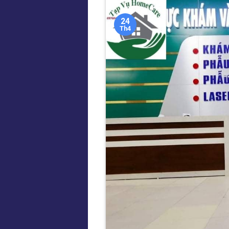
24
Th4