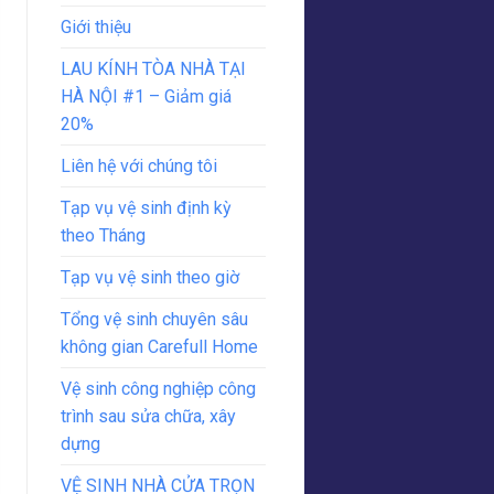
Giới thiệu
LAU KÍNH TÒA NHÀ TẠI
HÀ NỘI #1 – Giảm giá
20%
Liên hệ với chúng tôi
Tạp vụ vệ sinh định kỳ
theo Tháng
Tạp vụ vệ sinh theo giờ
Tổng vệ sinh chuyên sâu
không gian Carefull Home
Vệ sinh công nghiệp công
trình sau sửa chữa, xây
dựng
VỆ SINH NHÀ CỬA TRỌN