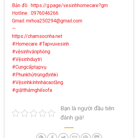
Bản đồ :
https://g.page/vesinhhomecare?gm
Hotline : 0976046266
Gmail: mrhoa250294@gmail.com
—
https://chamsocnha.net
#Homecare
#Tapvuvesinh
#vệsinhvănphòng
#Vệsinhduytrì
#Cungcấptạpvụ
#Phunkhửtrùngđịnhkì
#Vệsinhkínhnhàcaotầng
#giặtthảmghếsofa
Bạn là người đầu tiên
đánh giá!