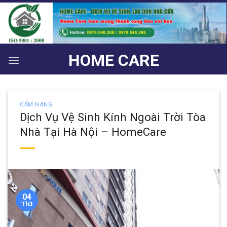
Bỏ
qua
nội
dung
HOME CARE
CẨM NANG
Dịch Vụ Vệ Sinh Kính Ngoài Trời Tòa
Nhà Tại Hà Nội – HomeCare
04
Th3