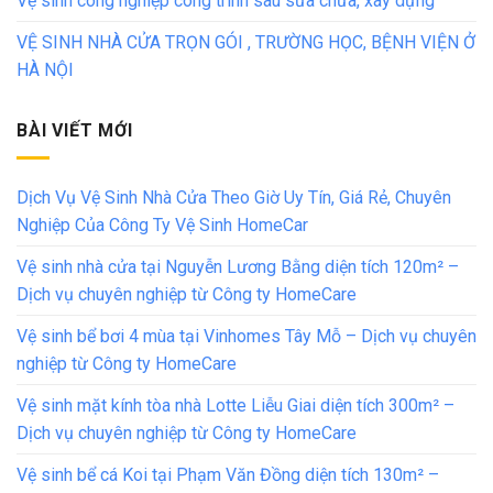
Vệ sinh công nghiệp công trình sau sửa chữa, xây dựng
VỆ SINH NHÀ CỬA TRỌN GÓI , TRƯỜNG HỌC, BỆNH VIỆN Ở
HÀ NỘI
BÀI VIẾT MỚI
Dịch Vụ Vệ Sinh Nhà Cửa Theo Giờ Uy Tín, Giá Rẻ, Chuyên
Nghiệp Của Công Ty Vệ Sinh HomeCar
Vệ sinh nhà cửa tại Nguyễn Lương Bằng diện tích 120m² –
Dịch vụ chuyên nghiệp từ Công ty HomeCare
Vệ sinh bể bơi 4 mùa tại Vinhomes Tây Mỗ – Dịch vụ chuyên
nghiệp từ Công ty HomeCare
Vệ sinh mặt kính tòa nhà Lotte Liễu Giai diện tích 300m² –
Dịch vụ chuyên nghiệp từ Công ty HomeCare
Vệ sinh bể cá Koi tại Phạm Văn Đồng diện tích 130m² –