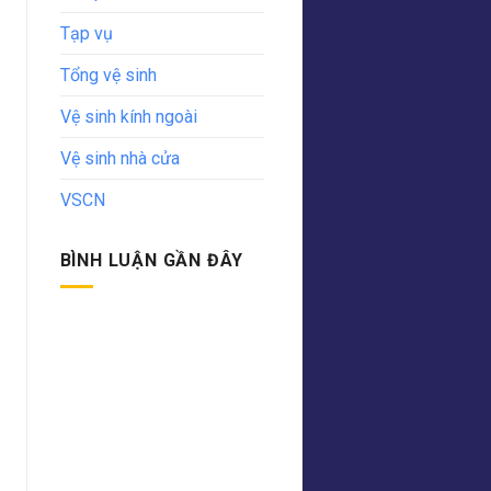
Tạp vụ
Tổng vệ sinh
Vệ sinh kính ngoài
Vệ sinh nhà cửa
VSCN
BÌNH LUẬN GẦN ĐÂY