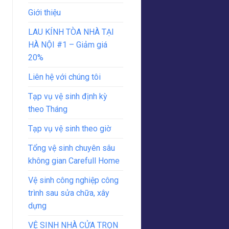
Giới thiệu
LAU KÍNH TÒA NHÀ TẠI
HÀ NỘI #1 – Giảm giá
20%
Liên hệ với chúng tôi
Tạp vụ vệ sinh định kỳ
theo Tháng
Tạp vụ vệ sinh theo giờ
Tổng vệ sinh chuyên sâu
không gian Carefull Home
Vệ sinh công nghiệp công
trình sau sửa chữa, xây
dựng
VỆ SINH NHÀ CỬA TRỌN