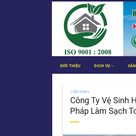
Bỏ
qua
nội
dung
GIỚI THIỆU
DỊCH VỤ
SẢN
CẨM NANG
Công Ty Vệ Sinh 
Pháp Làm Sạch To