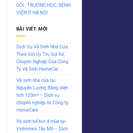
GÓI , TRƯỜNG HỌC, BỆNH
VIỆN Ở HÀ NỘI
BÀI VIẾT MỚI
Dịch Vụ Vệ Sinh Nhà Cửa
Theo Giờ Uy Tín, Giá Rẻ,
Chuyên Nghiệp Của Công
Ty Vệ Sinh HomeCar
Vệ sinh nhà cửa tại
Nguyễn Lương Bằng diện
tích 120m² – Dịch vụ
chuyên nghiệp từ Công ty
HomeCare
Vệ sinh bể bơi 4 mùa tại
Vinhomes Tây Mỗ – Dịch