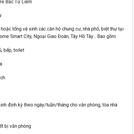
are Bắc Từ Liêm
ự
oặc tổng vệ sinh các căn hộ chung cư, nhà phố, biệt thự tại
nhome Smart City, Ngoại Giao Đoàn, Tây Hồ Tây… Bao gồm:
 bếp, toilet
fa
ạch
sinh định kỳ theo ngày/tuần/tháng cho văn phòng, tòa nhà
ết bị văn phòng