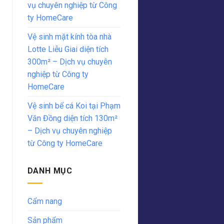
vụ chuyên nghiệp từ Công
ty HomeCare
Vệ sinh mặt kính tòa nhà
Lotte Liễu Giai diện tích
300m² – Dịch vụ chuyên
nghiệp từ Công ty
HomeCare
Vệ sinh bể cá Koi tại Phạm
Văn Đồng diện tích 130m²
– Dịch vụ chuyên nghiệp
từ Công ty HomeCare
DANH MỤC
Cẩm nang
Sản phẩm