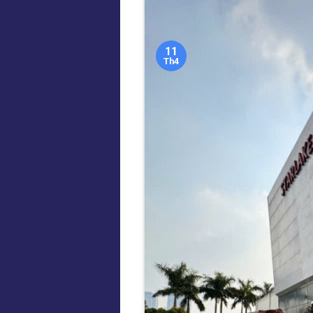
11
Th4