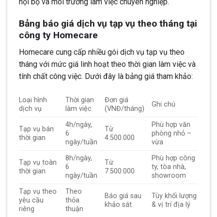
nội bộ và môi trường làm việc chuyên nghiệp.
Bảng báo giá dịch vụ tạp vụ theo tháng tại
công ty Homecare
Homecare cung cấp nhiều gói dịch vụ tạp vụ theo
tháng với mức giá linh hoạt theo thời gian làm việc và
tính chất công việc. Dưới đây là bảng giá tham khảo:
Loại hình
Thời gian
Đơn giá
Ghi chú
dịch vụ
làm việc
(VNĐ/tháng)
4h/ngày,
Phù hợp văn
Tạp vụ bán
Từ
6
phòng nhỏ –
thời gian
4.500.000
ngày/tuần
vừa
8h/ngày,
Phù hợp công
Tạp vụ toàn
Từ
6
ty, tòa nhà,
thời gian
7.500.000
ngày/tuần
showroom
Tạp vụ theo
Theo
Báo giá sau
Tùy khối lượng
yêu cầu
thỏa
khảo sát
& vị trí địa lý
riêng
thuận