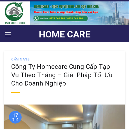
Bỏ
qua
nội
dung
HOME CARE
CẨM NANG
Công Ty Homecare Cung Cấp Tạp
Vụ Theo Tháng – Giải Pháp Tối Ưu
Cho Doanh Nghiệp
17
Th4