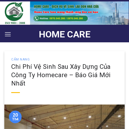
Bỏ
qua
nội
dung
HOME CARE
CẨM NANG
Chi Phí Vệ Sinh Sau Xây Dựng Của
Công Ty Homecare – Báo Giá Mới
Nhất
20
Th4