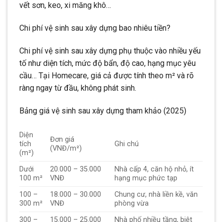
vết sơn, keo, xi măng khô…
Chi phí vệ sinh sau xây dựng bao nhiêu tiền?
Chi phí vệ sinh sau xây dựng phụ thuộc vào nhiều yếu
tố như diện tích, mức độ bẩn, độ cao, hạng mục yêu
cầu… Tại Homecare, giá cả được tính theo m² và rõ
ràng ngay từ đầu, không phát sinh.
Bảng giá vệ sinh sau xây dựng tham khảo (2025)
Diện
Đơn giá
tích
Ghi chú
(VNĐ/m²)
(m²)
Dưới
20.000 – 35.000
Nhà cấp 4, căn hộ nhỏ, ít
100 m²
VNĐ
hạng mục phức tạp
100 –
18.000 – 30.000
Chung cư, nhà liền kề, văn
300 m²
VNĐ
phòng vừa
300 –
15.000 – 25.000
Nhà phố nhiều tầng, biệt