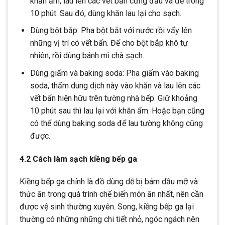
khăn ẩm, lau lên các vết bẩn cứng đầu và để trong
10 phút. Sau đó, dùng khăn lau lại cho sạch.
Dùng bột bắp: Pha bột bắt với nước rồi vẩy lên
những vị trí có vết bẩn. Để cho bột bắp khô tự
nhiên, rồi dùng bánh mì chà sạch.
Dùng giấm và baking soda: Pha giấm vào baking
soda, thấm dung dịch này vào khăn và lau lên các
vết bẩn hiện hữu trên tường nhà bếp. Giữ khoảng
10 phút sau thì lau lại với khăn ẩm. Hoặc bạn cũng
có thể dùng baking soda để lau tường không cũng
được.
4.2 Cách làm sạch kiềng bếp ga
Kiềng bếp ga chính là đồ dùng dễ bị bám dầu mỡ và
thức ăn trong quá trình chế biến món ăn nhất, nên cần
được vệ sinh thường xuyên. Song, kiềng bếp ga lại
thường có những những chi tiết nhỏ, ngóc ngách nên