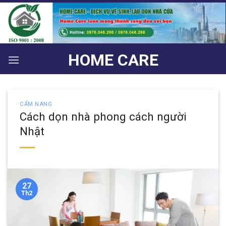
Bỏ
qua
nội
dung
HOME CARE
CẨM NANG
Cách dọn nhà phong cách người
Nhật
27
Th2