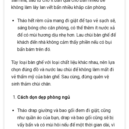
sàn nhà, sau từ chỗ ít bẩn qua chỗ bẩn nhiều để
không làm lây lan vết bẩn nhiều khắp căn phòng.
Tháo hết rèm cửa mang đi giặt để tạo vẻ sạch sẽ,
sáng bóng cho căn phòng, có thể thêm ít nước xả
để có mùi hương dịu nhẹ hơn. Lau chùi bàn ghế để
khách đến nhà không cảm thấy phiền nếu có bụi
bẩn bám trên đó.
Tùy loại bàn ghế với loại chất liệu khác nhau, nên lựa
chọn đúng đồ và nước lau chùi để không làm mất đi
vẻ thẩm mỹ của bàn ghế. Sau cùng, đừng quên vệ
sinh thảm chùi chân.
Cách dọn dẹp phòng ngủ
Tháo drap giường và bao gối đem đi giặt; cũng
như quần áo của bạn, drap và bao gối cũng sẽ bị
vấy bẩn và có mùi hôi nếu để một thời gian dài, vì