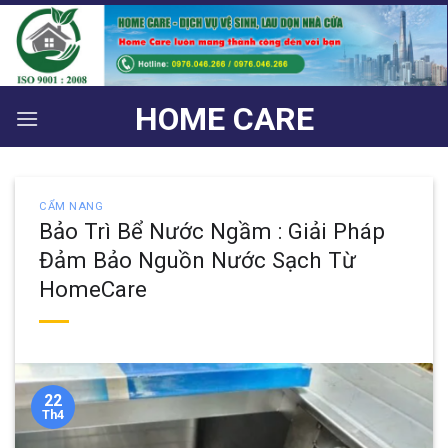
Bỏ
qua
nội
dung
HOME CARE
CẨM NANG
Bảo Trì Bể Nước Ngầm : Giải Pháp
Đảm Bảo Nguồn Nước Sạch Từ
HomeCare
22
Th4