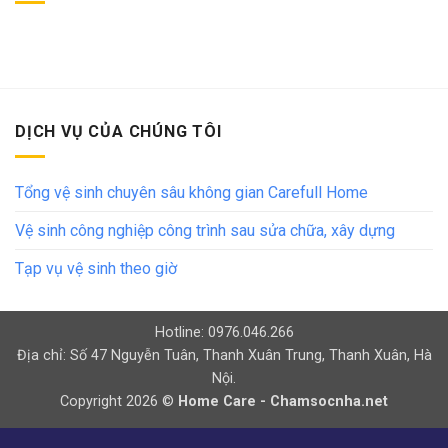
DỊCH VỤ CỦA CHÚNG TÔI
Tổng vệ sinh chuyên sâu không gian Carefull Home
Vệ sinh công nghiệp công trình sau sửa chữa, xây dựng
Tạp vụ vệ sinh theo giờ
Hotline: 0976.046.266
Địa chỉ: Số 47 Nguyễn Tuân, Thanh Xuân Trung, Thanh Xuân, Hà
Nội.
Copyright 2026 ©
Home Care - Chamsocnha.net