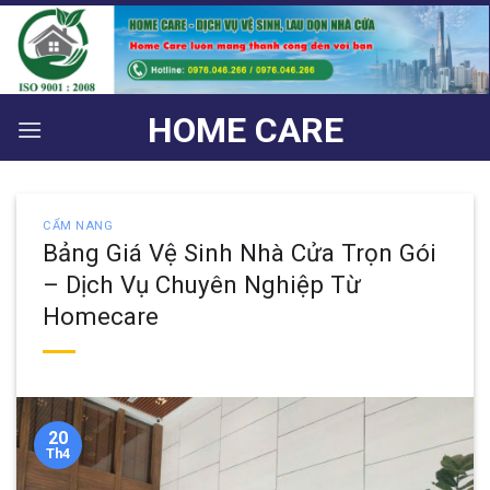
Bỏ
qua
nội
dung
HOME CARE
CẨM NANG
Bảng Giá Vệ Sinh Nhà Cửa Trọn Gói
– Dịch Vụ Chuyên Nghiệp Từ
Homecare
20
Th4