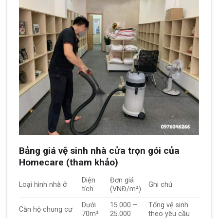
Bảng giá vệ sinh nhà cửa trọn gói của
Homecare (tham khảo)
Diện
Đơn giá
Loại hình nhà ở
Ghi chú
tích
(VNĐ/m²)
Dưới
15.000 –
Tổng vệ sinh
Căn hộ chung cư
70m²
25.000
theo yêu cầu