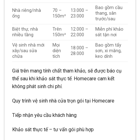
Bao gồm cầu
Nhà riêng/nhà
70 –
13.000 –
thang, sân
ống
150m²
23.000
trước/sau
Biệt thự, nhà
Trên
12.000 –
Miễn phí khảo
nhiều tầng
150m²
22.000
sát tận nơi
Vệ sinh nhà mới
Mọi
Bao gồm tẩy
18.000 –
xây/sau sửa
diện
sơn, xi măng,
28.000
chữa
tích
keo dính
Giá trên mang tính chất tham khảo, sẽ được báo cụ
thể sau khi khảo sát thực tế. Homecare cam kết
không phát sinh chi phí.
Quy trình vệ sinh nhà cửa trọn gói tại Homecare
Tiếp nhận yêu cầu khách hàng
Khảo sát thực tế – tư vấn gói phù hợp