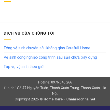
DỊCH VỤ CỦA CHÚNG TÔI
Tổng vệ sinh chuyên sâu không gian Carefull Home
Vệ sinh công nghiệp công trình sau sửa chữa, xây dựng
Tạp vụ vệ sinh theo giờ
Hotline: 0976.046.266
Địa chỉ: Số 47 Nguyễn Tuân, Thanh Xuân Trung, Thanh Xuân, Hà
Nội.
Copyright 2026 ©
Home Care - Chamsocnha.net