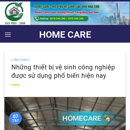
Bỏ
qua
nội
dung
HOME CARE
CẨM NANG
Những thiết bị vệ sinh công nghiệp
được sử dụng phổ biến hiện nay
07
Th7