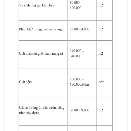
80.000 –
Vệ sinh ống gió khói bếp
m2
120.000
Phun khử trùng, diệt côn trùng
2.000 – 4.000
m2
240.000 –
Giặt thảm lót ghế, thảm trang trí
m2
340.000
150.000 –
Giặt nệm
nệm
190.000/Nệm
Cắt cỏ đường đi, sân vườn, công
3.000 – 9.000
m2
trình xây dựng