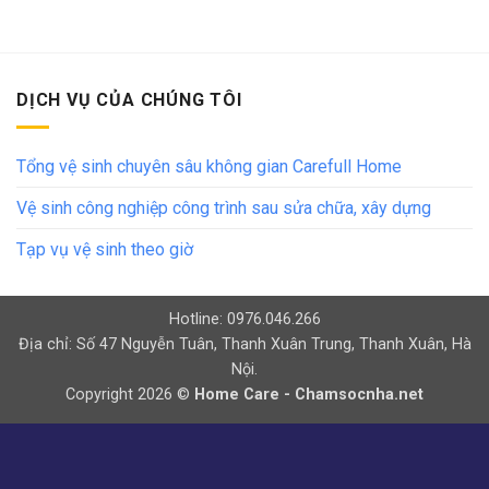
DỊCH VỤ CỦA CHÚNG TÔI
Tổng vệ sinh chuyên sâu không gian Carefull Home
Vệ sinh công nghiệp công trình sau sửa chữa, xây dựng
Tạp vụ vệ sinh theo giờ
Hotline: 0976.046.266
Địa chỉ: Số 47 Nguyễn Tuân, Thanh Xuân Trung, Thanh Xuân, Hà
Nội.
Copyright 2026 ©
Home Care - Chamsocnha.net