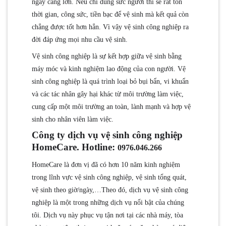
ngày càng lớn. Nếu chỉ dùng sức người thì sẽ rất tốn
thời gian, công sức, tiền bạc để vệ sinh mà kết quả còn
chẳng được tốt hơn hẳn. Vì vậy vệ sinh công nghiệp ra
đời đáp ứng mọi nhu cầu vệ sinh.
Vệ sinh công nghiệp là sự kết hợp giữa vệ sinh bằng
máy móc và kinh nghiệm lao động của con người. Vệ
sinh công nghiệp là quá trình loại bỏ bụi bẩn, vi khuẩn
và các tác nhân gây hại khác từ môi trường làm việc,
cung cấp một môi trường an toàn, lành mạnh và hợp vệ
sinh cho nhân viên làm việc.
Công ty dịch vụ vệ sinh công nghiệp
HomeCare. Hotline:
0976.046.266
HomeCare là đơn vị đã có hơn 10 năm kinh nghiệm
trong lĩnh vực vệ sinh công nghiệp, vệ sinh tổng quát,
vệ sinh theo giờ/ngày,…Theo đó, dịch vụ vệ sinh công
nghiệp là một trong những dịch vụ nổi bật của chúng
tôi. Dịch vụ này phục vụ tận nơi tại các nhà máy, tòa