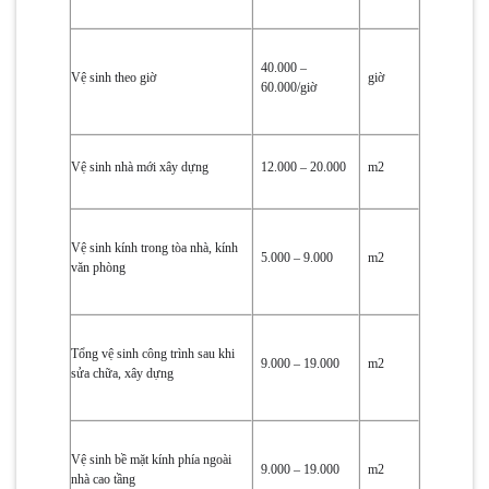
40.000 –
Vệ sinh theo giờ
giờ
60.000/giờ
Vệ sinh nhà mới xây dựng
12.000 – 20.000
m2
Vệ sinh kính trong tòa nhà, kính
5.000 – 9.000
m2
văn phòng
Tổng vệ sinh công trình sau khi
9.000 – 19.000
m2
sửa chữa, xây dựng
Vệ sinh bề mặt kính phía ngoài
9.000 – 19.000
m2
nhà cao tầng