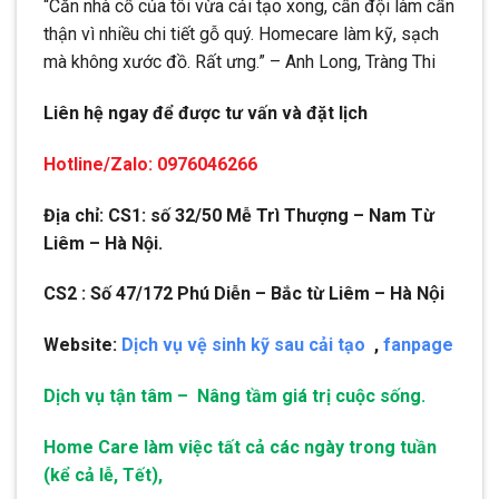
“Căn nhà cổ của tôi vừa cải tạo xong, cần đội làm cẩn
thận vì nhiều chi tiết gỗ quý. Homecare làm kỹ, sạch
mà không xước đồ. Rất ưng.” – Anh Long, Tràng Thi
Liên hệ ngay để được tư vấn và đặt lịch
Hotline/Zalo: 0976046266
Địa chỉ: CS1: số 32/50 Mễ Trì Thượng – Nam Từ
Liêm – Hà Nội.
CS2 : Số 47/172 Phú Diễn – Bắc từ Liêm – Hà Nội
Website:
Dịch vụ vệ sinh kỹ sau cải tạo
,
fanpage
Dịch vụ tận tâm – Nâng tầm giá trị cuộc sống.
Home Care làm việc tất cả các ngày trong tuần
(kể cả lễ, Tết),