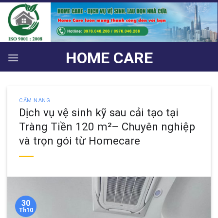
Bỏ
qua
nội
dung
HOME CARE
CẨM NANG
Dịch vụ vệ sinh kỹ sau cải tạo tại
Tràng Tiền 120 m²– Chuyên nghiệp
và trọn gói từ Homecare
30
Th10