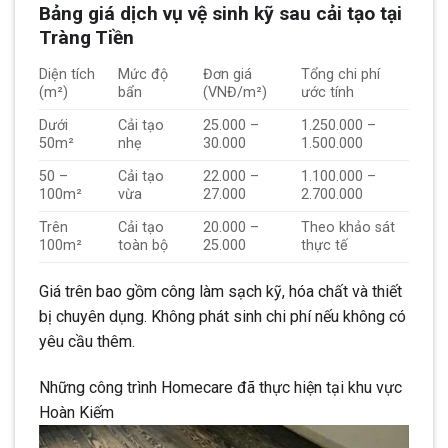
Bảng giá dịch vụ vệ sinh kỹ sau cải tạo tại
Tràng Tiền
Diện tích
Mức độ
Đơn giá
Tổng chi phí
(m²)
bẩn
(VNĐ/m²)
ước tính
Dưới
Cải tạo
25.000 –
1.250.000 –
50m²
nhẹ
30.000
1.500.000
50 –
Cải tạo
22.000 –
1.100.000 –
100m²
vừa
27.000
2.700.000
Trên
Cải tạo
20.000 –
Theo khảo sát
100m²
toàn bộ
25.000
thực tế
Giá trên bao gồm công làm sạch kỹ, hóa chất và thiết
bị chuyên dụng. Không phát sinh chi phí nếu không có
yêu cầu thêm.
Những công trình Homecare đã thực hiện tại khu vực
Hoàn Kiếm