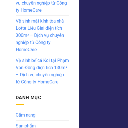
vụ chuyên nghiệp từ Công
ty HomeCare
Vệ sinh mặt kính tòa nhà
Lotte Liễu Giai diện tích
300m² – Dịch vụ chuyên
nghiệp từ Công ty
HomeCare
Vệ sinh bể cá Koi tại Phạm
Văn Đồng diện tích 130m²
– Dịch vụ chuyên nghiệp
từ Công ty HomeCare
DANH MỤC
Cẩm nang
Sản phẩm