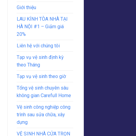
Giới thiệu
LAU KÍNH TÒA NHÀ TẠI
HÀ NỘI #1 – Giảm giá
20%
Liên hệ với chúng tôi
Tạp vụ vệ sinh định kỳ
theo Tháng
Tạp vụ vệ sinh theo giờ
Tổng vệ sinh chuyên sâu
không gian Carefull Home
Vệ sinh công nghiệp công
trình sau sửa chữa, xây
dựng
VỆ SINH NHÀ CỬA TRỌN