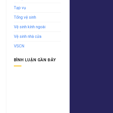
Tạp vụ
Tổng vệ sinh
Vệ sinh kính ngoài
Vệ sinh nhà cửa
VSCN
BÌNH LUẬN GẦN ĐÂY