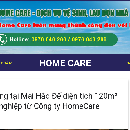
HOME CARE
 PHẨM
B
ầng tại Mai Hắc Đế diện tích 120m²
 nghiệp từ Công ty HomeCare