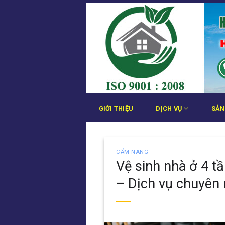
Bỏ
qua
nội
dung
GIỚI THIỆU
DỊCH VỤ
SẢN
CẨM NANG
Vệ sinh nhà ở 4 t
– Dịch vụ chuyên