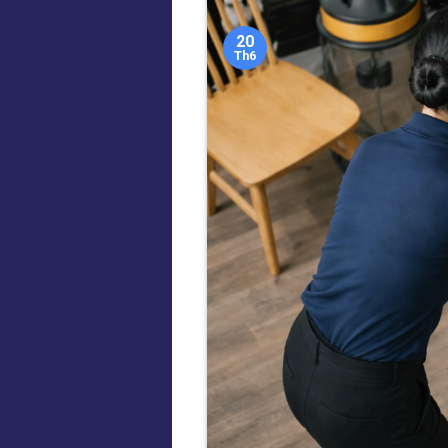
20
Th6