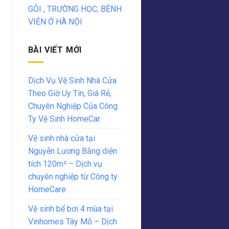
GÓI , TRƯỜNG HỌC, BỆNH
VIỆN Ở HÀ NỘI
BÀI VIẾT MỚI
Dịch Vụ Vệ Sinh Nhà Cửa
Theo Giờ Uy Tín, Giá Rẻ,
Chuyên Nghiệp Của Công
Ty Vệ Sinh HomeCar
Vệ sinh nhà cửa tại
Nguyễn Lương Bằng diện
tích 120m² – Dịch vụ
chuyên nghiệp từ Công ty
HomeCare
Vệ sinh bể bơi 4 mùa tại
Vinhomes Tây Mỗ – Dịch