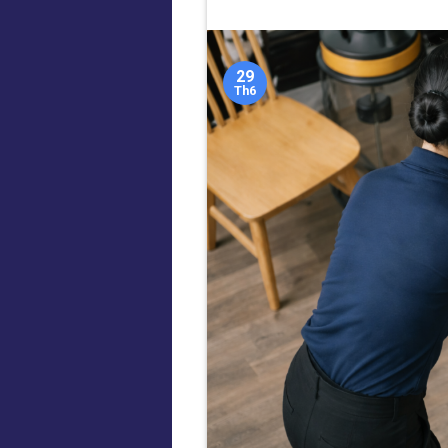
29
Th6