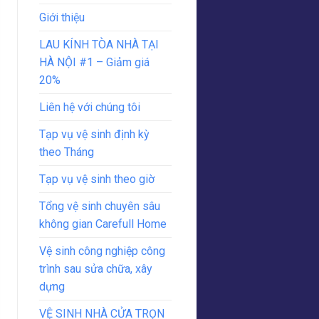
Giới thiệu
LAU KÍNH TÒA NHÀ TẠI
HÀ NỘI #1 – Giảm giá
20%
Liên hệ với chúng tôi
Tạp vụ vệ sinh định kỳ
theo Tháng
Tạp vụ vệ sinh theo giờ
Tổng vệ sinh chuyên sâu
không gian Carefull Home
Vệ sinh công nghiệp công
trình sau sửa chữa, xây
dựng
VỆ SINH NHÀ CỬA TRỌN