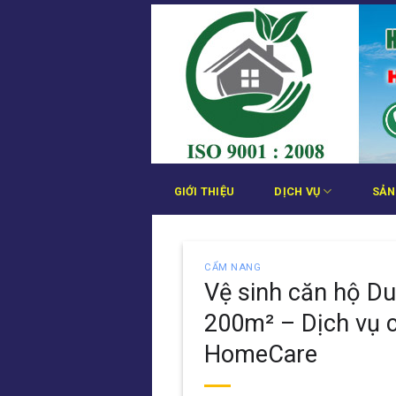
Bỏ
qua
nội
dung
GIỚI THIỆU
DỊCH VỤ
SẢN
CẨM NANG
Vệ sinh căn hộ Du
200m² – Dịch vụ 
HomeCare