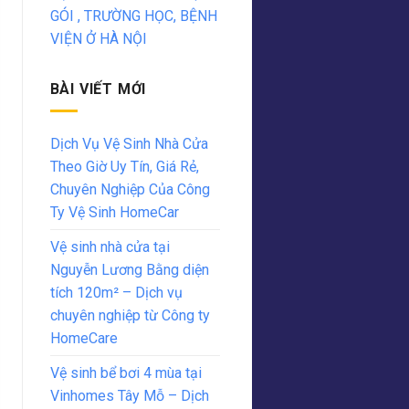
GÓI , TRƯỜNG HỌC, BỆNH
VIỆN Ở HÀ NỘI
BÀI VIẾT MỚI
Dịch Vụ Vệ Sinh Nhà Cửa
Theo Giờ Uy Tín, Giá Rẻ,
Chuyên Nghiệp Của Công
Ty Vệ Sinh HomeCar
Vệ sinh nhà cửa tại
Nguyễn Lương Bằng diện
tích 120m² – Dịch vụ
chuyên nghiệp từ Công ty
HomeCare
Vệ sinh bể bơi 4 mùa tại
Vinhomes Tây Mỗ – Dịch