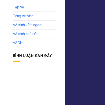
Tạp vụ
Tổng vệ sinh
Vệ sinh kính ngoài
Vệ sinh nhà cửa
VSCN
BÌNH LUẬN GẦN ĐÂY