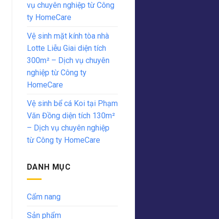
vụ chuyên nghiệp từ Công
ty HomeCare
Vệ sinh mặt kính tòa nhà
Lotte Liễu Giai diện tích
300m² – Dịch vụ chuyên
nghiệp từ Công ty
HomeCare
Vệ sinh bể cá Koi tại Phạm
Văn Đồng diện tích 130m²
– Dịch vụ chuyên nghiệp
từ Công ty HomeCare
DANH MỤC
Cẩm nang
Sản phẩm