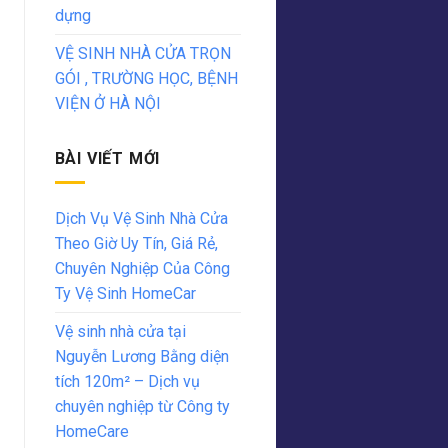
dựng
VỆ SINH NHÀ CỬA TRỌN
GÓI , TRƯỜNG HỌC, BỆNH
VIỆN Ở HÀ NỘI
BÀI VIẾT MỚI
Dịch Vụ Vệ Sinh Nhà Cửa
Theo Giờ Uy Tín, Giá Rẻ,
Chuyên Nghiệp Của Công
Ty Vệ Sinh HomeCar
Vệ sinh nhà cửa tại
Nguyễn Lương Bằng diện
tích 120m² – Dịch vụ
chuyên nghiệp từ Công ty
HomeCare