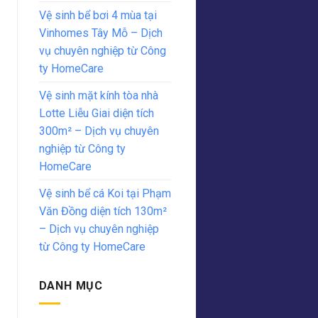
Vệ sinh bể bơi 4 mùa tại
Vinhomes Tây Mỗ – Dịch
vụ chuyên nghiệp từ Công
ty HomeCare
Vệ sinh mặt kính tòa nhà
Lotte Liễu Giai diện tích
300m² – Dịch vụ chuyên
nghiệp từ Công ty
HomeCare
Vệ sinh bể cá Koi tại Phạm
Văn Đồng diện tích 130m²
– Dịch vụ chuyên nghiệp
từ Công ty HomeCare
DANH MỤC