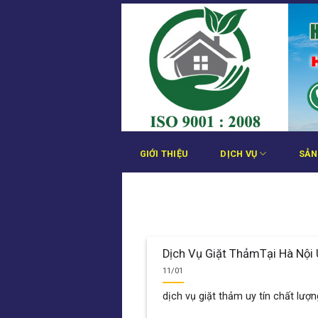
Bỏ
qua
nội
dung
GIỚI THIỆU
DỊCH VỤ
SẢN
Dịch Vụ Giặt ThảmTại Hà Nội 
11/01
dịch vụ giặt thảm uy tín chất lượng