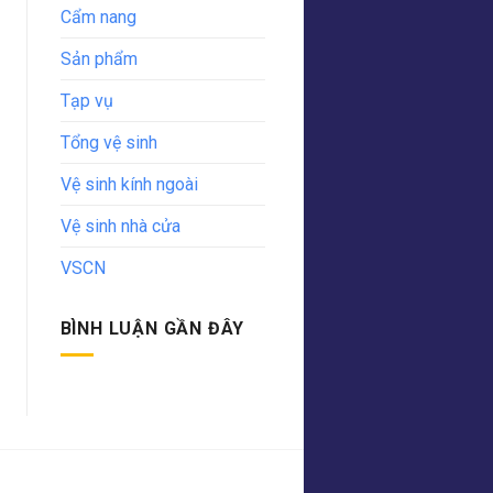
Cẩm nang
Sản phẩm
Tạp vụ
Tổng vệ sinh
Vệ sinh kính ngoài
Vệ sinh nhà cửa
VSCN
BÌNH LUẬN GẦN ĐÂY