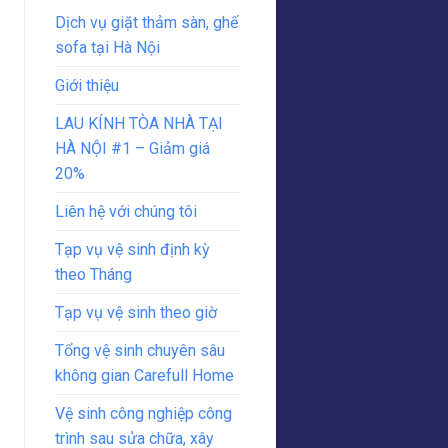
Dịch vụ giặt thảm sàn, ghế
sofa tại Hà Nội
Giới thiệu
LAU KÍNH TÒA NHÀ TẠI
HÀ NỘI #1 – Giảm giá
20%
Liên hệ với chúng tôi
Tạp vụ vệ sinh định kỳ
theo Tháng
Tạp vụ vệ sinh theo giờ
Tổng vệ sinh chuyên sâu
không gian Carefull Home
Vệ sinh công nghiệp công
trình sau sửa chữa, xây