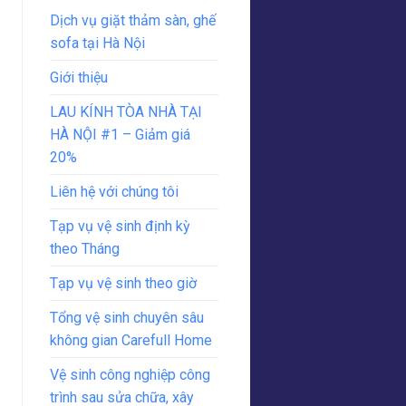
Dịch vụ giặt thảm sàn, ghế
sofa tại Hà Nội
Giới thiệu
LAU KÍNH TÒA NHÀ TẠI
HÀ NỘI #1 – Giảm giá
20%
Liên hệ với chúng tôi
Tạp vụ vệ sinh định kỳ
theo Tháng
Tạp vụ vệ sinh theo giờ
Tổng vệ sinh chuyên sâu
không gian Carefull Home
Vệ sinh công nghiệp công
trình sau sửa chữa, xây