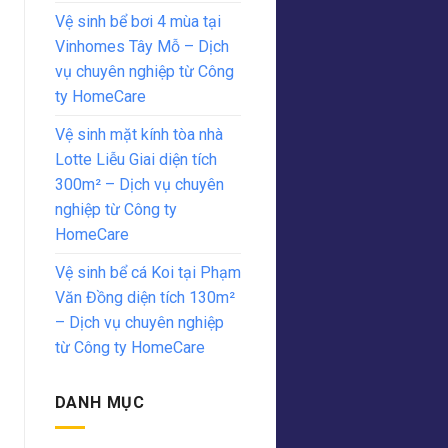
Vệ sinh bể bơi 4 mùa tại
Vinhomes Tây Mỗ – Dịch
vụ chuyên nghiệp từ Công
ty HomeCare
Vệ sinh mặt kính tòa nhà
Lotte Liễu Giai diện tích
300m² – Dịch vụ chuyên
nghiệp từ Công ty
HomeCare
Vệ sinh bể cá Koi tại Phạm
Văn Đồng diện tích 130m²
– Dịch vụ chuyên nghiệp
từ Công ty HomeCare
DANH MỤC