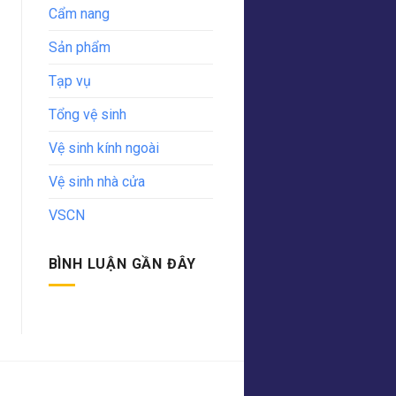
Cẩm nang
Sản phẩm
Tạp vụ
Tổng vệ sinh
Vệ sinh kính ngoài
Vệ sinh nhà cửa
VSCN
BÌNH LUẬN GẦN ĐÂY