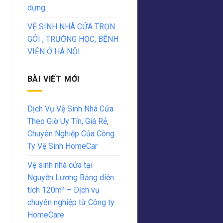
dựng
VỆ SINH NHÀ CỬA TRỌN
GÓI , TRƯỜNG HỌC, BỆNH
VIỆN Ở HÀ NỘI
BÀI VIẾT MỚI
Dịch Vụ Vệ Sinh Nhà Cửa
Theo Giờ Uy Tín, Giá Rẻ,
Chuyên Nghiệp Của Công
Ty Vệ Sinh HomeCar
Vệ sinh nhà cửa tại
Nguyễn Lương Bằng diện
tích 120m² – Dịch vụ
chuyên nghiệp từ Công ty
HomeCare