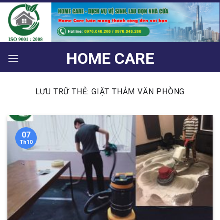
Bỏ
qua
nội
dung
HOME CARE
LƯU TRỮ THẺ:
GIẶT THẢM VĂN PHÒNG
07
Th10