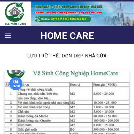
Bỏ
qua
nội
dung
HOME CARE
LƯU TRỮ THẺ:
DỌN DẸP NHÀ CỬA
04
Th10