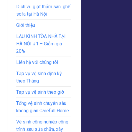
Dịch vụ giặt thảm sàn, ghế
sofa tại Hà Nội
Giới thiệu
LAU KÍNH TÒA NHÀ TẠI
HÀ NỘI #1 – Giảm giá
20%
Liên hệ với chúng tôi
Tạp vụ vệ sinh định kỳ
theo Tháng
Tạp vụ vệ sinh theo giờ
Tổng vệ sinh chuyên sâu
không gian Carefull Home
Vệ sinh công nghiệp công
trình sau sửa chữa, xây