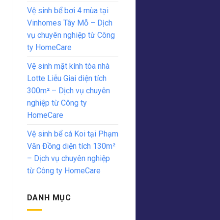
Vệ sinh bể bơi 4 mùa tại
Vinhomes Tây Mỗ – Dịch
vụ chuyên nghiệp từ Công
ty HomeCare
Vệ sinh mặt kính tòa nhà
Lotte Liễu Giai diện tích
300m² – Dịch vụ chuyên
nghiệp từ Công ty
HomeCare
Vệ sinh bể cá Koi tại Phạm
Văn Đồng diện tích 130m²
– Dịch vụ chuyên nghiệp
từ Công ty HomeCare
DANH MỤC