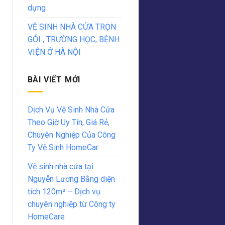
dựng
VỆ SINH NHÀ CỬA TRỌN
GÓI , TRƯỜNG HỌC, BỆNH
VIỆN Ở HÀ NỘI
BÀI VIẾT MỚI
Dịch Vụ Vệ Sinh Nhà Cửa
Theo Giờ Uy Tín, Giá Rẻ,
Chuyên Nghiệp Của Công
Ty Vệ Sinh HomeCar
Vệ sinh nhà cửa tại
Nguyễn Lương Bằng diện
tích 120m² – Dịch vụ
chuyên nghiệp từ Công ty
HomeCare