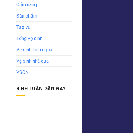
Cẩm nang
Sản phẩm
Tạp vụ
Tổng vệ sinh
Vệ sinh kính ngoài
Vệ sinh nhà cửa
VSCN
BÌNH LUẬN GẦN ĐÂY