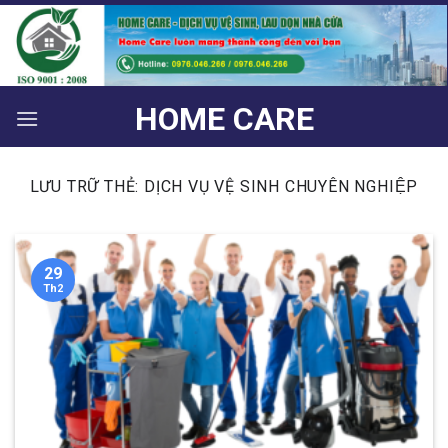
Bỏ
qua
nội
dung
HOME CARE
LƯU TRỮ THẺ:
DỊCH VỤ VỆ SINH CHUYÊN NGHIỆP
29
Th2