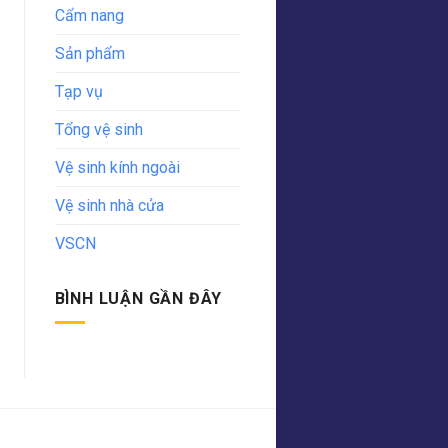
Cẩm nang
Sản phẩm
Tạp vụ
Tổng vệ sinh
Vệ sinh kính ngoài
Vệ sinh nhà cửa
VSCN
BÌNH LUẬN GẦN ĐÂY