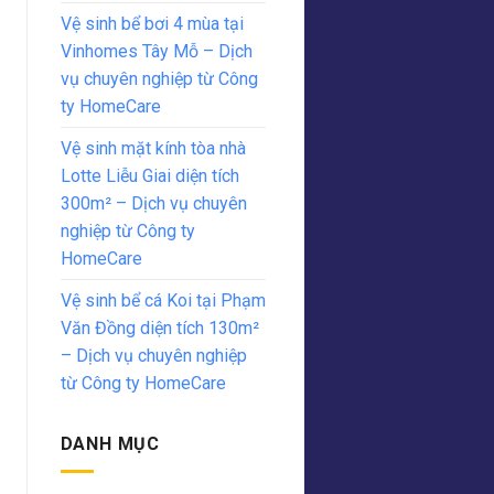
Vệ sinh bể bơi 4 mùa tại
Vinhomes Tây Mỗ – Dịch
vụ chuyên nghiệp từ Công
ty HomeCare
Vệ sinh mặt kính tòa nhà
Lotte Liễu Giai diện tích
300m² – Dịch vụ chuyên
nghiệp từ Công ty
HomeCare
Vệ sinh bể cá Koi tại Phạm
Văn Đồng diện tích 130m²
– Dịch vụ chuyên nghiệp
từ Công ty HomeCare
DANH MỤC