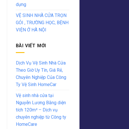
dựng
VỆ SINH NHÀ CỬA TRỌN
GÓI , TRƯỜNG HỌC, BỆNH
VIỆN Ở HÀ NỘI
BÀI VIẾT MỚI
Dịch Vụ Vệ Sinh Nhà Cửa
Theo Giờ Uy Tín, Giá Rẻ,
Chuyên Nghiệp Của Công
Ty Vệ Sinh HomeCar
Vệ sinh nhà cửa tại
Nguyễn Lương Bằng diện
tích 120m² – Dịch vụ
chuyên nghiệp từ Công ty
HomeCare