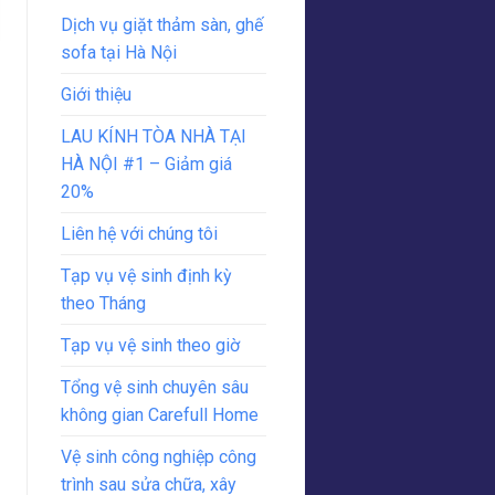
Dịch vụ giặt thảm sàn, ghế
sofa tại Hà Nội
Giới thiệu
LAU KÍNH TÒA NHÀ TẠI
HÀ NỘI #1 – Giảm giá
20%
Liên hệ với chúng tôi
Tạp vụ vệ sinh định kỳ
theo Tháng
Tạp vụ vệ sinh theo giờ
Tổng vệ sinh chuyên sâu
không gian Carefull Home
Vệ sinh công nghiệp công
trình sau sửa chữa, xây