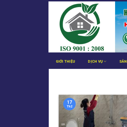
Bỏ
qua
nội
dung
GIỚI THIỆU
DỊCH VỤ
SẢN
17
Th2