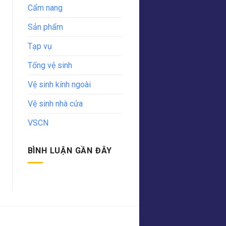
Cẩm nang
Sản phẩm
Tạp vụ
Tổng vệ sinh
Vệ sinh kính ngoài
Vệ sinh nhà cửa
VSCN
BÌNH LUẬN GẦN ĐÂY