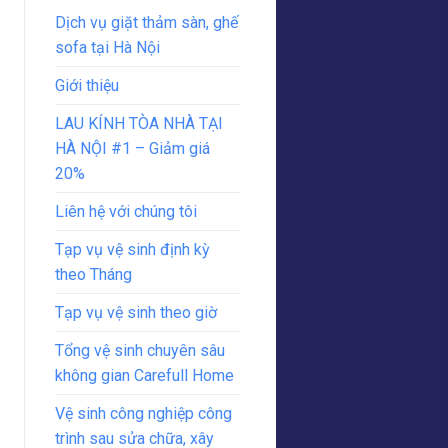
Dịch vụ giặt thảm sàn, ghế
sofa tại Hà Nội
Giới thiệu
LAU KÍNH TÒA NHÀ TẠI
HÀ NỘI #1 – Giảm giá
20%
Liên hệ với chúng tôi
Tạp vụ vệ sinh định kỳ
theo Tháng
Tạp vụ vệ sinh theo giờ
Tổng vệ sinh chuyên sâu
không gian Carefull Home
Vệ sinh công nghiệp công
trình sau sửa chữa, xây