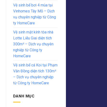
Vệ sinh bể bơi 4 mùa tại
Vinhomes Tây Mỗ – Dịch
vụ chuyên nghiệp từ Công
ty HomeCare
Vệ sinh mặt kính tòa nhà
Lotte Liễu Giai diện tích
300m² – Dịch vụ chuyên
nghiệp từ Công ty
HomeCare
Vệ sinh bể cá Koi tại Phạm
Văn Đồng diện tích 130m²
– Dịch vụ chuyên nghiệp
từ Công ty HomeCare
DANH MỤC