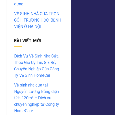
dựng
VỆ SINH NHÀ CỬA TRỌN
GÓI , TRƯỜNG HỌC, BỆNH
VIỆN Ở HÀ NỘI
BÀI VIẾT MỚI
Dịch Vụ Vệ Sinh Nhà Cửa
Theo Giờ Uy Tín, Giá Rẻ,
Chuyên Nghiệp Của Công
Ty Vệ Sinh HomeCar
Vệ sinh nhà cửa tại
Nguyễn Lương Bằng diện
tích 120m² – Dịch vụ
chuyên nghiệp từ Công ty
HomeCare