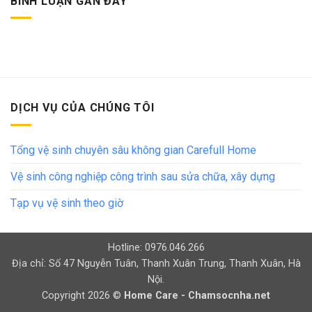
BÌNH LUẬN GẦN ĐÂY
DỊCH VỤ CỦA CHÚNG TÔI
Tổng vệ sinh chuyên sâu không gian Carefull Home
Vệ sinh công nghiệp công trình sau sửa chữa, xây dựng
Tạp vụ vệ sinh theo giờ
Hotline: 0976.046.266
Địa chỉ: Số 47 Nguyễn Tuân, Thanh Xuân Trung, Thanh Xuân, Hà
Nội.
Copyright 2026 ©
Home Care - Chamsocnha.net