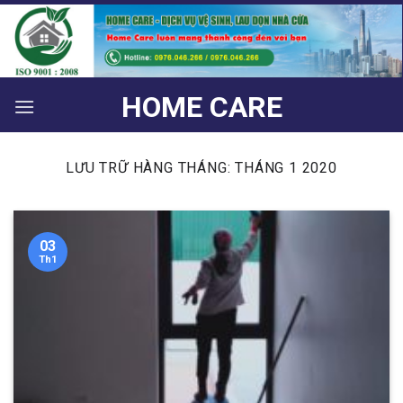
Bỏ
qua
nội
dung
HOME CARE
LƯU TRỮ HÀNG THÁNG:
THÁNG 1 2020
03
Th1