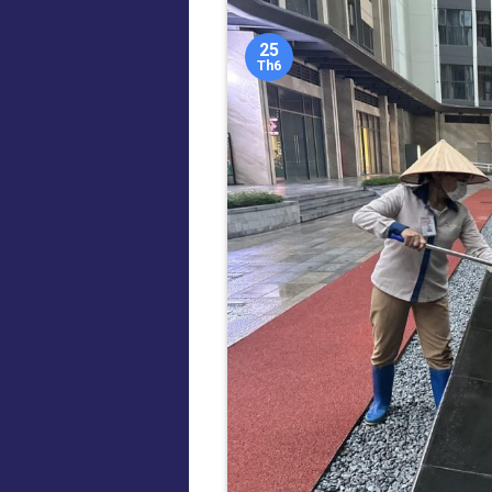
25
Th6