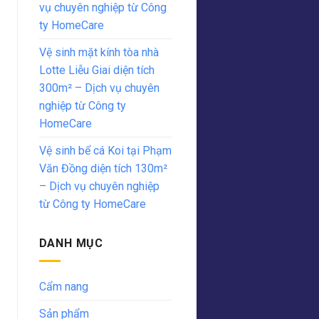
vụ chuyên nghiệp từ Công
ty HomeCare
Vệ sinh mặt kính tòa nhà
Lotte Liễu Giai diện tích
300m² – Dịch vụ chuyên
nghiệp từ Công ty
HomeCare
Vệ sinh bể cá Koi tại Phạm
Văn Đồng diện tích 130m²
– Dịch vụ chuyên nghiệp
từ Công ty HomeCare
DANH MỤC
Cẩm nang
Sản phẩm