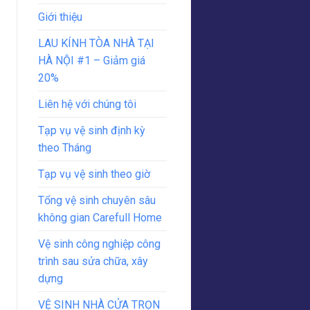
Giới thiệu
LAU KÍNH TÒA NHÀ TẠI
HÀ NỘI #1 – Giảm giá
20%
Liên hệ với chúng tôi
Tạp vụ vệ sinh định kỳ
theo Tháng
Tạp vụ vệ sinh theo giờ
Tổng vệ sinh chuyên sâu
không gian Carefull Home
Vệ sinh công nghiệp công
trình sau sửa chữa, xây
dựng
VỆ SINH NHÀ CỬA TRỌN