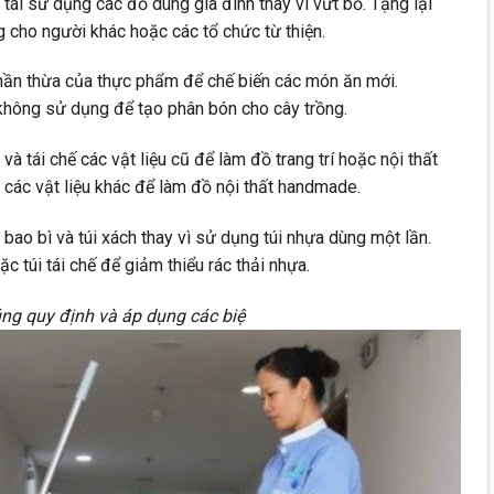
 tái sử dụng các đồ dùng gia đình thay vì vứt bỏ. Tặng lại
cho người khác hoặc các tổ chức từ thiện.
phần thừa của thực phẩm để chế biến các món ăn mới.
hông sử dụng để tạo phân bón cho cây trồng.
 và tái chế các vật liệu cũ để làm đồ trang trí hoặc nội thất
à các vật liệu khác để làm đồ nội thất handmade.
i bao bì và túi xách thay vì sử dụng túi nhựa dùng một lần.
c túi tái chế để giảm thiểu rác thải nhựa.
úng quy định và áp dụng các biệ