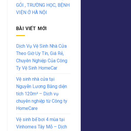
GÓI , TRƯỜNG HỌC, BỆNH
VIỆN Ở HÀ NỘI
BÀI VIẾT MỚI
Dịch Vụ Vệ Sinh Nhà Cửa
Theo Giờ Uy Tín, Giá Rẻ,
Chuyên Nghiệp Của Công
Ty Vệ Sinh HomeCar
Vệ sinh nhà cửa tại
Nguyễn Lương Bằng diện
tích 120m² – Dịch vụ
chuyên nghiệp từ Công ty
HomeCare
Vệ sinh bể bơi 4 mùa tại
Vinhomes Tây Mỗ – Dịch