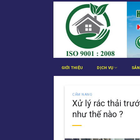
Bỏ
qua
nội
dung
GIỚI THIỆU
DỊCH VỤ
SẢN
CẨM NANG
Xử lý rác thải trư
như thế nào ?