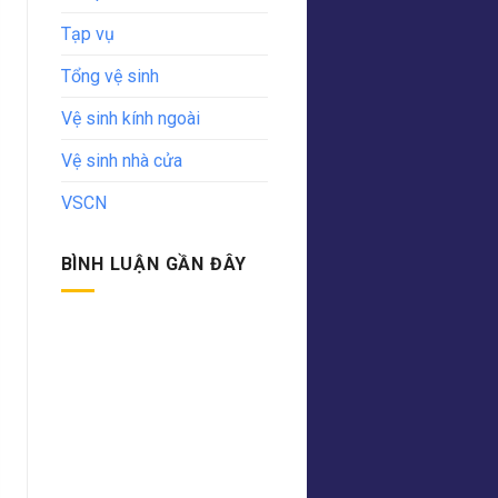
Tạp vụ
Tổng vệ sinh
Vệ sinh kính ngoài
Vệ sinh nhà cửa
VSCN
BÌNH LUẬN GẦN ĐÂY