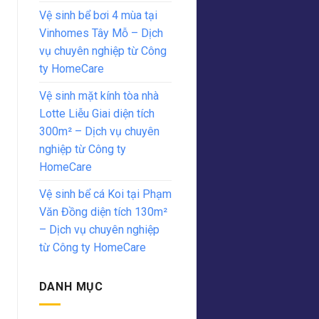
Vệ sinh bể bơi 4 mùa tại
Vinhomes Tây Mỗ – Dịch
vụ chuyên nghiệp từ Công
ty HomeCare
Vệ sinh mặt kính tòa nhà
Lotte Liễu Giai diện tích
300m² – Dịch vụ chuyên
nghiệp từ Công ty
HomeCare
Vệ sinh bể cá Koi tại Phạm
Văn Đồng diện tích 130m²
– Dịch vụ chuyên nghiệp
từ Công ty HomeCare
DANH MỤC