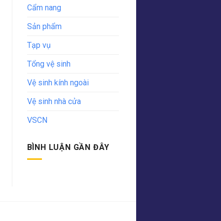
Cẩm nang
Sản phẩm
Tạp vụ
Tổng vệ sinh
Vệ sinh kính ngoài
Vệ sinh nhà cửa
VSCN
BÌNH LUẬN GẦN ĐÂY