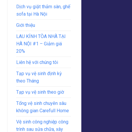
Dịch vụ giặt thảm sàn, ghế
sofa tại Hà Nội
Giới thiệu
LAU KÍNH TÒA NHÀ TẠI
HÀ NỘI #1 – Giảm giá
20%
Liên hệ với chúng tôi
Tạp vụ vệ sinh định kỳ
theo Tháng
Tạp vụ vệ sinh theo giờ
Tổng vệ sinh chuyên sâu
không gian Carefull Home
Vệ sinh công nghiệp công
trình sau sửa chữa, xây