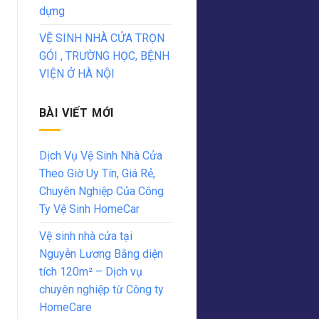
dựng
VỆ SINH NHÀ CỬA TRỌN
GÓI , TRƯỜNG HỌC, BỆNH
VIỆN Ở HÀ NỘI
BÀI VIẾT MỚI
Dịch Vụ Vệ Sinh Nhà Cửa
Theo Giờ Uy Tín, Giá Rẻ,
Chuyên Nghiệp Của Công
Ty Vệ Sinh HomeCar
Vệ sinh nhà cửa tại
Nguyễn Lương Bằng diện
tích 120m² – Dịch vụ
chuyên nghiệp từ Công ty
HomeCare