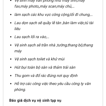
Vệ sinh máy văn phòng như máy tính,máy
fax,máy photo,,máy scan,máy chủ,…
làm sạch các khu vực công cộng,lối đi chung,…
Lau dọn sạch sẽ quầy lễ tân ,bàn làm việc,tủ tài
liêu
Lau sạch lối ra vào,…
Vệ sinh sạch sẽ trần nhà ,tường,thang bộ,thang
máy
Vệ sinh sạch toilet và khử mùi
Hút bụi toàn bộ sàn và thảm trải sàn
Thu gom và đổ rác đúng nơi quy định
Hỗ trợ các công việc theo yêu cầu công ty văn
phòng.
Báo giá dịch vụ vệ sinh tạp vụ