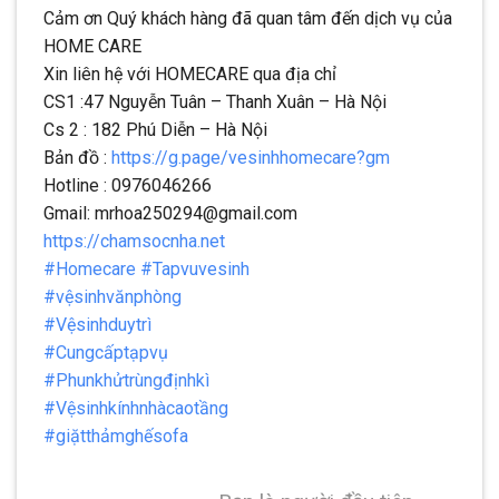
Cảm ơn Quý khách hàng đã quan tâm đến dịch vụ của
HOME CARE
Xin liên hệ với HOMECARE qua địa chỉ
CS1 :47 Nguyễn Tuân – Thanh Xuân – Hà Nội
Cs 2 : 182 Phú Diễn – Hà Nội
Bản đồ :
https://g.page/vesinhhomecare?gm
Hotline : 0976046266
Gmail: mrhoa250294@gmail.com
https://chamsocnha.net
#Homecare
#Tapvuvesinh
#vệsinhvănphòng
#Vệsinhduytrì
#Cungcấptạpvụ
#Phunkhửtrùngđịnhkì
#Vệsinhkínhnhàcaotầng
#giặtthảmghếsofa