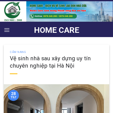
Bỏ
qua
nội
dung
HOME CARE
CẨM NANG
Vệ sinh nhà sau xây dựng uy tín
chuyên nghiệp tại Hà Nội
28
Th7