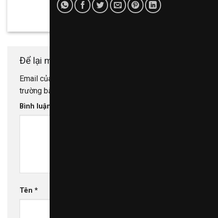
Để lại một bình luận
Email của bạn sẽ không được hiển thị công khai.
Các
trường bắt buộc được đánh dấu
*
Bình luận
*
Tên
*