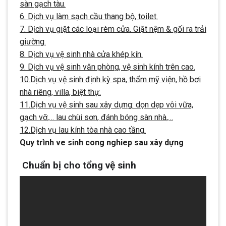
sàn gạch tàu.
6. Dịch vụ làm sạch cầu thang bộ, toilet.
7. Dịch vụ giặt các loại rèm cửa. Giặt nệm & gối ra trải
giường.
8. Dịch vụ vệ sinh nhà cửa khép kín.
9. Dịch vụ vệ sinh văn phòng, vệ sinh kính trên cao.
10.Dịch vụ vệ sinh định kỳ spa, thẩm mỹ viện, hồ bơi
nhà riêng, villa, biệt thự.
11.Dịch vụ vệ sinh sau xây dựng: dọn dẹp vôi vữa,
gạch vỡ,… lau chùi sơn, đánh bóng sàn nhà,…
12.Dịch vụ lau kính tòa nhà cao tầng.
Quy trình ve sinh cong nghiep sau xây dựng
Chuẩn bị cho tổng vệ sinh