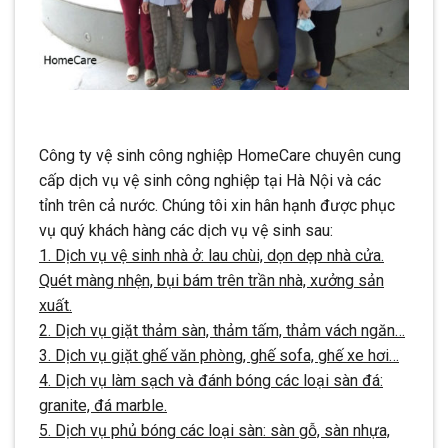
Công ty vệ sinh công nghiệp HomeCare chuyên cung
cấp dịch vụ vệ sinh công nghiệp tại Hà Nội và các
tỉnh trên cả nước. Chúng tôi xin hân hạnh được phục
vụ quý khách hàng các dịch vụ vệ sinh sau:
1. Dịch vụ vệ sinh nhà ở: lau chùi, dọn dẹp nhà cửa.
Quét màng nhện, bụi bám trên trần nhà, xưởng sản
xuất.
2. Dịch vụ giặt thảm sàn, thảm tấm, thảm vách ngăn…
3. Dịch vụ giặt ghế văn phòng, ghế sofa, ghế xe hơi…
4. Dịch vụ làm sạch và đánh bóng các loại sàn đá:
granite, đá marble.
5. Dịch vụ phủ bóng các loại sàn: sàn gỗ, sàn nhựa,