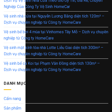
Dịch Vụ Vệ Sinh Nhà Cửa Theo Giờ Uy Tín, Giá Rẻ, Chuyên
Nghiệp Của Công Ty Vệ Sinh HomeCar
Vệ sinh nhà cửa tại Nguyễn Lương Bằng diện tích 120m² –
Dịch vụ chuyên nghiệp từ Công ty HomeCare
Vệ sinh bể bơi 4 mùa tại Vinhomes Tây Mỗ – Dịch vụ chuyên
nghiệp từ Công ty HomeCare
Vệ sinh mặt kính tòa nhà Lotte Liễu Giai diện tích 300m² –
Dịch vụ chuyên nghiệp từ Công ty HomeCare
Vệ sinh bể cá Koi tại Phạm Văn Đồng diện tích 130m² –
Dịch vụ chuyên nghiệp từ Công ty HomeCare
DANH MỤC
Cẩm nang
Sản phẩm