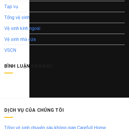
Tạp vụ
Tổng vệ sinh
Vệ sinh kính ngoài
Vệ sinh nhà cửa
VSCN
BÌNH LUẬN GẦN ĐÂY
DỊCH VỤ CỦA CHÚNG TÔI
Tổng vệ sinh chuyên sâu không gian Carefull Home