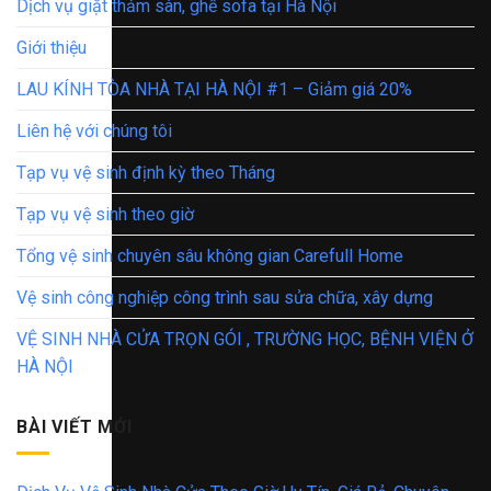
Dịch vụ giặt thảm sàn, ghế sofa tại Hà Nội
Giới thiệu
LAU KÍNH TÒA NHÀ TẠI HÀ NỘI #1 – Giảm giá 20%
Liên hệ với chúng tôi
Tạp vụ vệ sinh định kỳ theo Tháng
Tạp vụ vệ sinh theo giờ
Tổng vệ sinh chuyên sâu không gian Carefull Home
Vệ sinh công nghiệp công trình sau sửa chữa, xây dựng
VỆ SINH NHÀ CỬA TRỌN GÓI , TRƯỜNG HỌC, BỆNH VIỆN Ở
HÀ NỘI
BÀI VIẾT MỚI