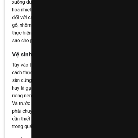
xuống dưới và từ trong ra ngoài gồm: các thiết bị diều
hòa nhiệt độ, chiếu sáng, rèm tường, cửa… Đặc biệt là
đối với các công trình có nhiều hạng mục như là kính,
gỗ, nhôm, thảm… thì khi tiến hành công việc cần phải
thực hiện theo quy trình về vệ sinh cho từng thiết bị
sao cho phù hợp.
Vệ sinh sàn công trình
Tùy vào từng loại sàn khác mà chúng ta cần tiến hành
cách thức vệ sinh sao cho phù hợp nhất. Ví dụ đối với:
sàn cứng, sàn mềm, sàn làm từ các loại đá tự nhiên
hay là gạch tàu thì mỗi loại đều có một cách vệ sinh
riêng nên bạn cần phải chú ý.
Và trước khi tiến hành làm vệ sinh sàn thì bạn cần
phải chuyển hết tất cả các thiết bị và dụng cụ không
cần thiết sang một vị trí khác để có thể tiện lợi nhất
trong quá trình làm việc.