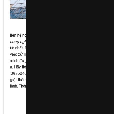
liên hệ ngay với chúng tôi để sử dụng dịch vụ
Ve sinh
cong nghiep
tốt nhất cùng chế độ ưu đãi tuyệt vời uy
tín nhất. Đặc biệt chúng tôi sẽ hỗ trợ quý khách thêm
việc xử lí những vết rách trên thảm để tấm thảm nhà
mình được hoàn hảo nhất. Thật tuyệt vời phải không
ạ. Hãy liên hệ ngay với chúng tôi với số điện thoại
:0976046266 Cảm ơn quý khách đã quan tâm dịch vụ
giặt thảm HomeCare, chúc quý khách một ngày tốt
lành. Thân ái !