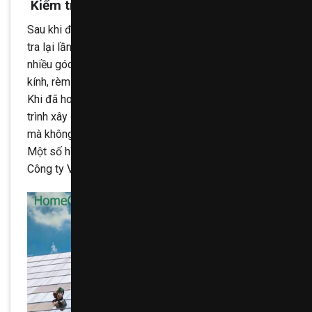
Kiểm tra chất lượng vệ sinh
Sau khi đã thực hiện theo các bước trên thì nên kiểm
tra lại lần cuối toàn bộ công trình và phải kiểm tra ở
nhiều góc độ khác nhau ( đặc biệt là kính, gạch bóng
kính, rèm tường….).
Khi đã hoàn thành xong 5 bước thực hiện trên thì công
trình xây dựng đó đã hoàn toàn có thể đi vào sử dụng
mà không còn lo ngại gì nữa.
Một số hình ảnh thực hiện của đội ngũ nhân viên
Công ty Vệ sinh công nghiệp HomeCare