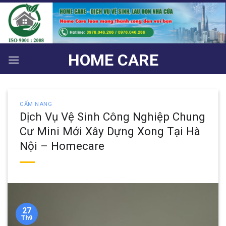
Bỏ
qua
nội
dung
HOME CARE
CẨM NANG
Dịch Vụ Vệ Sinh Công Nghiệp Chung
Cư Mini Mới Xây Dựng Xong Tại Hà
Nội – Homecare
27
Th9